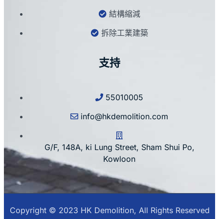
結構縮減
拆除工業建築
支持
55010005
info@hkdemolition.com
G/F, 148A, ki Lung Street, Sham Shui Po,
Kowloon
Copyright © 2023 HK Demolition, All Rights Reserved