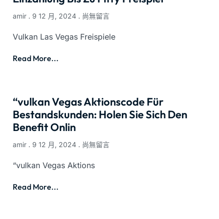
amir
9 12 月, 2024
尚無留言
Vulkan Las Vegas Freispiele
Read More...
“vulkan Vegas Aktionscode Für
Bestandskunden: Holen Sie Sich Den
Benefit Onlin
amir
9 12 月, 2024
尚無留言
“vulkan Vegas Aktions
Read More...