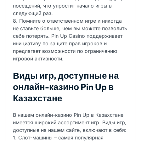
посещений, что упростит начало игры в
следующий раз.
8. Помните о ответственном игре и никогда
не ставьте больше, чем вы можете позволить
себе потерять. Pin Up Casino поддерживает
инициативу по защите прав игроков и
предлагает возможности по ограничению
игровой активности.
Виды игр, доступные на
онлайн-казино Pin Up в
Казахстане
В нашем онлайн-казино Pin Up в Казахстане
имеется широкий ассортимент игр. Виды игр,
доступные на нашем сайте, включают в себя:
1. Слот-машины – самая популярная