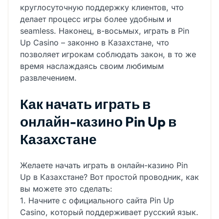
круглосуточную поддержку клиентов, что
делает процесс игры более удобным и
seamless. Наконец, в-восьмых, играть в Pin
Up Casino – законно в Казахстане, что
позволяет игрокам соблюдать закон, в то же
время наслаждаясь своим любимым
развлечением.
Как начать играть в
онлайн-казино Pin Up в
Казахстане
Желаете начать играть в онлайн-казино Pin
Up в Казахстане? Вот простой проводник, как
вы можете это сделать:
1. Начните с официального сайта Pin Up
Casino, который поддерживает русский язык.