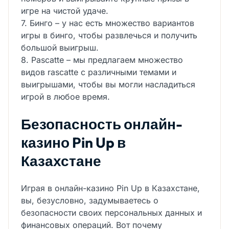
игре на чистой удаче.
7. Бинго – у нас есть множество вариантов
игры в бинго, чтобы развлечься и получить
большой выигрыш.
8. Рascatte – мы предлагаем множество
видов rascatte с различными темами и
выигрышами, чтобы вы могли насладиться
игрой в любое время.
Безопасность онлайн-
казино Pin Up в
Казахстане
Играя в онлайн-казино Pin Up в Казахстане,
вы, безусловно, задумываетесь о
безопасности своих персональных данных и
финансовых операций. Вот почему