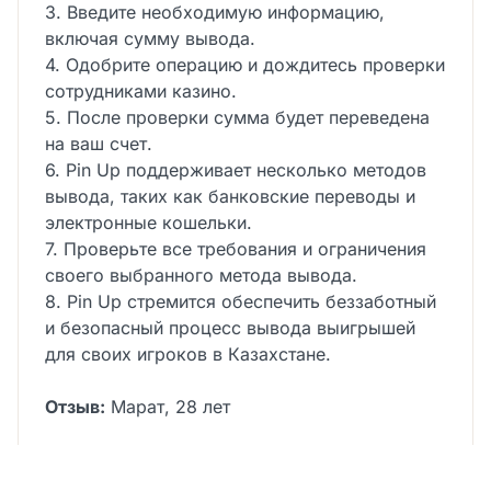
3. Введите необходимую информацию,
включая сумму вывода.
4. Одобрите операцию и дождитесь проверки
сотрудниками казино.
5. После проверки сумма будет переведена
на ваш счет.
6. Pin Up поддерживает несколько методов
вывода, таких как банковские переводы и
электронные кошельки.
7. Проверьте все требования и ограничения
своего выбранного метода вывода.
8. Pin Up стремится обеспечить беззаботный
и безопасный процесс вывода выигрышей
для своих игроков в Казахстане.
Отзыв:
Марат, 28 лет
Был в шоке, когда выиграл крупную сумму в
онлайн-казино Pin Up в Казахстане!