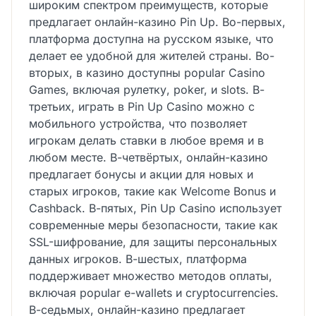
широким спектром преимуществ, которые
предлагает онлайн-казино Pin Up. Во-первых,
платформа доступна на русском языке, что
делает ее удобной для жителей страны. Во-
вторых, в казино доступны popular Casino
Games, включая рулетку, poker, и slots. В-
третьих, играть в Pin Up Casino можно с
мобильного устройства, что позволяет
игрокам делать ставки в любое время и в
любом месте. В-четвёртых, онлайн-казино
предлагает бонусы и акции для новых и
старых игроков, такие как Welcome Bonus и
Cashback. В-пятых, Pin Up Casino использует
современные меры безопасности, такие как
SSL-шифрование, для защиты персональных
данных игроков. В-шестых, платформа
поддерживает множество методов оплаты,
включая popular e-wallets и cryptocurrencies.
В-седьмых, онлайн-казино предлагает