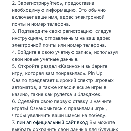
2. Зарегистрируйтесь, предоставив
необходимую информацию. Это обычно
включает ваше имя, адрес электронной
почты и номер телефона.
3. Подтвердите свою регистрацию, следуя
инструкциям, отправленным на ваш адрес
электронной почты или номер телефона.
4. Войдите в свою учетную запись, используя
свои новые учетные данные.
5. Откройте раздел «Казино» и выберите
игру, которая вам понравилась. Pin Up
Casino предлагает широкий спектр игровых
автоматов, а также классические игры в
казино, такие как рулетка и блэкджек.
6. Сделайте свою первую ставку и начните
играть! Ознакомьтесь с правилами игры,
чтобы увеличить ваши шансы на победу.
7.
пин ап официальный сайт вход
Вы можете
выбрать сохранить свои данные для будущих