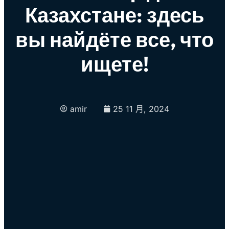
Казахстане: здесь
вы найдёте все, что
ищете!
amir
25 11 月, 2024