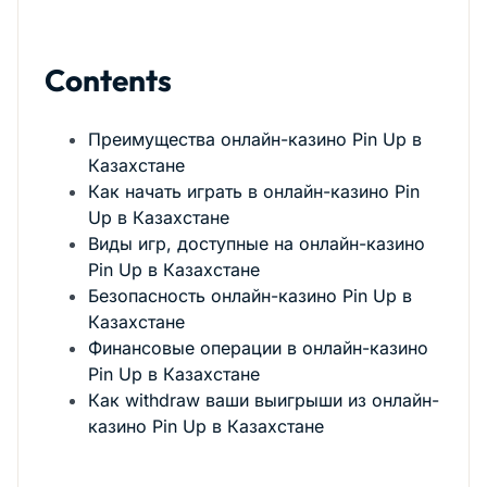
Contents
Преимущества онлайн-казино Pin Up в
Казахстане
Как начать играть в онлайн-казино Pin
Up в Казахстане
Виды игр, доступные на онлайн-казино
Pin Up в Казахстане
Безопасность онлайн-казино Pin Up в
Казахстане
Финансовые операции в онлайн-казино
Pin Up в Казахстане
Как withdraw ваши выигрыши из онлайн-
казино Pin Up в Казахстане