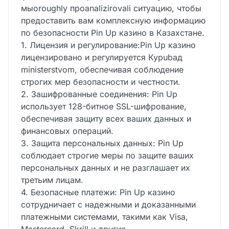
мыoroughly проanalizirovali ситуацию, чтобы
предоставить вам комплексную информацию
по безопасности Pin Up казино в Казахстане.
1. Лицензия и регулирование:Pin Up казино
лицензировано и регулируется Курubaд
ministerstvom, обеспечивая соблюдение
строгих мер безопасности и честности.
2. Зашифрованные соединения: Pin Up
использует 128-битное SSL-шифрование,
обеспечивая защиту всех ваших данных и
финансовых операций.
3. Защита персональных данных: Pin Up
соблюдает строгие меры по защите ваших
персональных данных и не разглашает их
третьим лицам.
4. Безопасные платежи: Pin Up казино
сотрудничает с надежными и доказанными
платежными системами, такими как Visa,