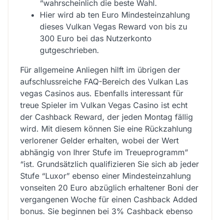
“wahrscheinlich die beste Wahl.
Hier wird ab ten Euro Mindesteinzahlung
dieses Vulkan Vegas Reward von bis zu
300 Euro bei das Nutzerkonto
gutgeschrieben.
Für allgemeine Anliegen hilft im übrigen der
aufschlussreiche FAQ-Bereich des Vulkan Las
vegas Casinos aus. Ebenfalls interessant für
treue Spieler im Vulkan Vegas Casino ist echt
der Cashback Reward, der jeden Montag fällig
wird. Mit diesem können Sie eine Rückzahlung
verlorener Gelder erhalten, wobei der Wert
abhängig von Ihrer Stufe im Treueprogramm”
“ist. Grundsätzlich qualifizieren Sie sich ab jeder
Stufe “Luxor” ebenso einer Mindesteinzahlung
vonseiten 20 Euro abzüglich erhaltener Boni der
vergangenen Woche für einen Cashback Added
bonus. Sie beginnen bei 3% Cashback ebenso