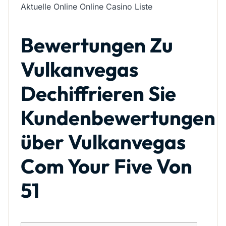
Aktuelle Online Online Casino Liste
Bewertungen Zu
Vulkanvegas
Dechiffrieren Sie
Kundenbewertungen
über Vulkanvegas
Com Your Five Von
51