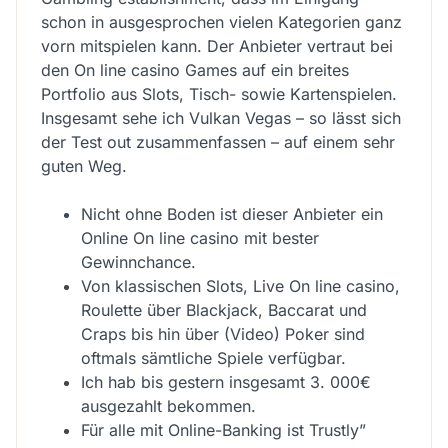
schon in ausgesprochen vielen Kategorien ganz
vorn mitspielen kann. Der Anbieter vertraut bei
den On line casino Games auf ein breites
Portfolio aus Slots, Tisch- sowie Kartenspielen.
Insgesamt sehe ich Vulkan Vegas – so lässt sich
der Test out zusammenfassen – auf einem sehr
guten Weg.
Nicht ohne Boden ist dieser Anbieter ein
Online On line casino mit bester
Gewinnchance.
Von klassischen Slots, Live On line casino,
Roulette über Blackjack, Baccarat und
Craps bis hin über (Video) Poker sind
oftmals sämtliche Spiele verfügbar.
Ich hab bis gestern insgesamt 3. 000€
ausgezahlt bekommen.
Für alle mit Online-Banking ist Trustly”