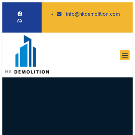
info@hkdemolition.com