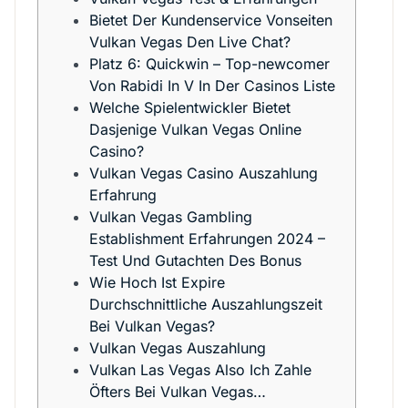
Bietet Der Kundenservice Vonseiten
Vulkan Vegas Den Live Chat?
Platz 6: Quickwin – Top-newcomer
Von Rabidi In V In Der Casinos Liste
Welche Spielentwickler Bietet
Dasjenige Vulkan Vegas Online
Casino?
Vulkan Vegas Casino Auszahlung
Erfahrung
Vulkan Vegas Gambling
Establishment Erfahrungen 2024 –
Test Und Gutachten Des Bonus
Wie Hoch Ist Expire
Durchschnittliche Auszahlungszeit
Bei Vulkan Vegas?
Vulkan Vegas Auszahlung
Vulkan Las Vegas Also Ich Zahle
Öfters Bei Vulkan Vegas…