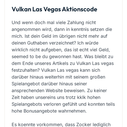
Vulkan Las Vegas Aktionscode
Und wenn doch mal viele Zahlung nicht
angenommen wird, dann in kenntnis setzen die
mich. Ist dein Geld im übrigen nicht mehr auf
deinen Guthaben verzeichnet? Ich würde
wirklich nicht aufgeben, das ist echt viel Geld,
seemed to be du gewonnen hast. Was bleibt zu
dem Ende unseres Artikels zu Vulkan Las vegas
festzuhalten? Vulkan Las vegas kann sich
darüber hinaus weiterhin mit seinem großen
Spielangebot darüber hinaus seiner
ansprechenden Website beweisen. Zu keiner
Zeit haben unsereins uns trotz kklk hohen
Spielangebots verloren gefühlt und konnten teils
hohe Bonusangebote wahrnehmen.
Es koennte vorkommen, dass Zocker lediglich