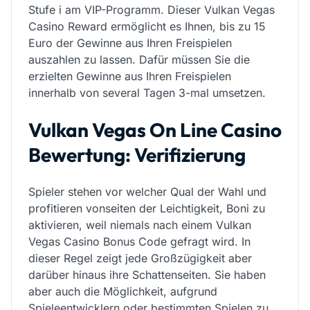
Stufe i am VIP-Programm. Dieser Vulkan Vegas
Casino Reward ermöglicht es Ihnen, bis zu 15
Euro der Gewinne aus Ihren Freispielen
auszahlen zu lassen. Dafür müssen Sie die
erzielten Gewinne aus Ihren Freispielen
innerhalb von several Tagen 3-mal umsetzen.
Vulkan Vegas On Line Casino
Bewertung: Verifizierung
Spieler stehen vor welcher Qual der Wahl und
profitieren vonseiten der Leichtigkeit, Boni zu
aktivieren, weil niemals nach einem Vulkan
Vegas Casino Bonus Code gefragt wird. In
dieser Regel zeigt jede Großzügigkeit aber
darüber hinaus ihre Schattenseiten. Sie haben
aber auch die Möglichkeit, aufgrund
Spieleentwicklern oder bestimmten Spielen zu