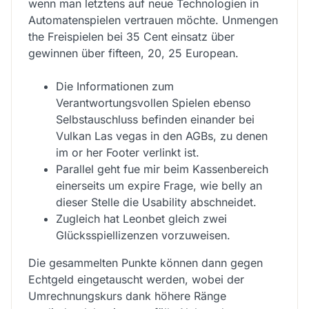
wenn man letztens auf neue Technologien in
Automatenspielen vertrauen möchte. Unmengen
the Freispielen bei 35 Cent einsatz über
gewinnen über fifteen, 20, 25 European.
Die Informationen zum
Verantwortungsvollen Spielen ebenso
Selbstauschluss befinden einander bei
Vulkan Las vegas in den AGBs, zu denen
im or her Footer verlinkt ist.
Parallel geht fue mir beim Kassenbereich
einerseits um expire Frage, wie belly an
dieser Stelle die Usability abschneidet.
Zugleich hat Leonbet gleich zwei
Glücksspiellizenzen vorzuweisen.
Die gesammelten Punkte können dann gegen
Echtgeld eingetauscht werden, wobei der
Umrechnungskurs dank höhere Ränge