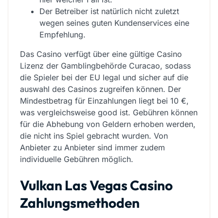
Der Betreiber ist natürlich nicht zuletzt
wegen seines guten Kundenservices eine
Empfehlung.
Das Casino verfügt über eine gültige Casino
Lizenz der Gamblingbehörde Curacao, sodass
die Spieler bei der EU legal und sicher auf die
auswahl des Casinos zugreifen können. Der
Mindestbetrag für Einzahlungen liegt bei 10 €,
was vergleichsweise good ist. Gebühren können
für die Abhebung von Geldern erhoben werden,
die nicht ins Spiel gebracht wurden. Von
Anbieter zu Anbieter sind immer zudem
individuelle Gebühren möglich.
Vulkan Las Vegas Casino
Zahlungsmethoden