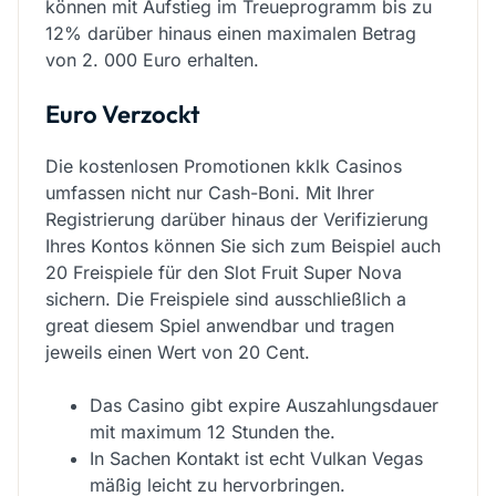
können mit Aufstieg im Treueprogramm bis zu
12% darüber hinaus einen maximalen Betrag
von 2. 000 Euro erhalten.
Euro Verzockt
Die kostenlosen Promotionen kklk Casinos
umfassen nicht nur Cash-Boni. Mit Ihrer
Registrierung darüber hinaus der Verifizierung
Ihres Kontos können Sie sich zum Beispiel auch
20 Freispiele für den Slot Fruit Super Nova
sichern. Die Freispiele sind ausschließlich a
great diesem Spiel anwendbar und tragen
jeweils einen Wert von 20 Cent.
Das Casino gibt expire Auszahlungsdauer
mit maximum 12 Stunden the.
In Sachen Kontakt ist echt Vulkan Vegas
mäßig leicht zu hervorbringen.