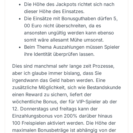
Die Höhe des Jackpots richtet sich nach
dieser Höhe des Einsatzes.
Die Einsätze mit Bonusguthaben dürfen 5,
00 Euro nicht überschreiten, da es
ansonsten ungültig werden kann ebenso
somit wäre allesamt Mühe umsonst.
Beim Thema Auszahlungen müssen Spieler
ihre Identität überprüfen lassen.
Dies sind manchmal sehr lange zeit Prozesse,
aber ich glaube immer bislang, dass Sie
irgendwann das Geld haben werden. Eine
zusätzliche Möglichkeit, sich wie Bestandskunde
einen Reward zu sichern, liefert der
wöchentliche Bonus, der für VIP-Spieler ab der
12. Donnerstags und freitags kann der
Einzahlungsbonus von 200% darüber hinaus
100 Freispielen aktiviert werden. Die Höhe der
maximalen Bonusbeträge ist abhängig von der