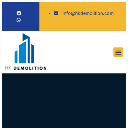
info@hkdemolition.com