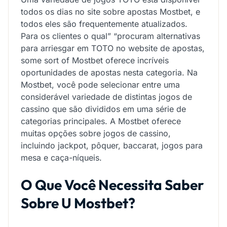
todos os dias no site sobre apostas Mostbet, e
todos eles são frequentemente atualizados.
Para os clientes o qual” “procuram alternativas
para arriesgar em TOTO no website de apostas,
some sort of Mostbet oferece incríveis
oportunidades de apostas nesta categoria. Na
Mostbet, você pode selecionar entre uma
considerável variedade de distintas jogos de
cassino que são divididos em uma série de
categorias principales. A Mostbet oferece
muitas opções sobre jogos de cassino,
incluindo jackpot, pôquer, baccarat, jogos para
mesa e caça-níqueis.
O Que Você Necessita Saber
Sobre U Mostbet?