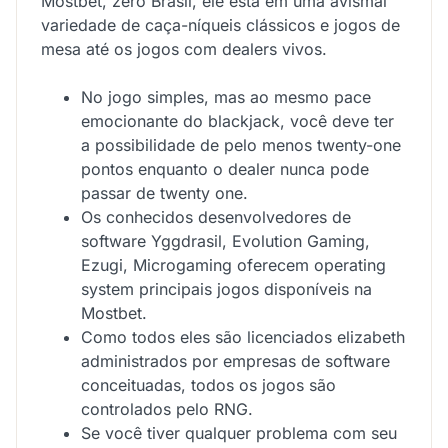
Mostbet, zero Brasil, ele está em uma avismal
variedade de caça-níqueis clássicos e jogos de
mesa até os jogos com dealers vivos.
No jogo simples, mas ao mesmo pace
emocionante do blackjack, você deve ter
a possibilidade de pelo menos twenty-one
pontos enquanto o dealer nunca pode
passar de twenty one.
Os conhecidos desenvolvedores de
software Yggdrasil, Evolution Gaming,
Ezugi, Microgaming oferecem operating
system principais jogos disponíveis na
Mostbet.
Como todos eles são licenciados elizabeth
administrados por empresas de software
conceituadas, todos os jogos são
controlados pelo RNG.
Se você tiver qualquer problema com seu