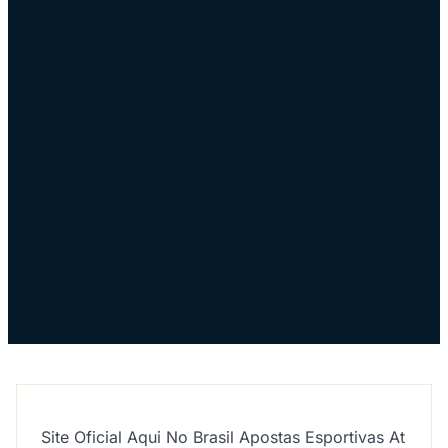
Site Oficial Aqui No Brasil Apostas Esportivas At