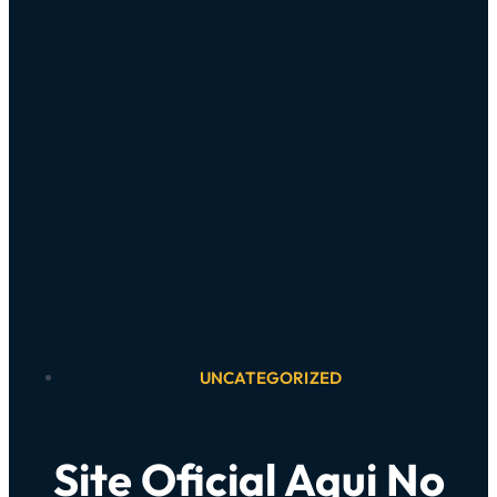
UNCATEGORIZED
Site Oficial Aqui No