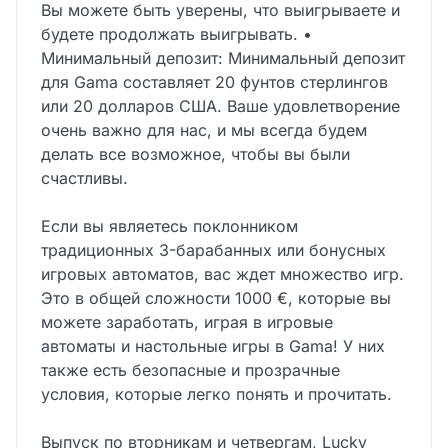
Вы можете быть уверены, что выигрываете и
будете продолжать выигрывать. •
Минимальный депозит: Минимальный депозит
для Gama составляет 20 фунтов стерлингов
или 20 долларов США. Ваше удовлетворение
очень важно для нас, и мы всегда будем
делать все возможное, чтобы вы были
счастливы.
Если вы являетесь поклонником
традиционных 3-барабанных или бонусных
игровых автоматов, вас ждет множество игр.
Это в общей сложности 1000 €, которые вы
можете заработать, играя в игровые
автоматы и настольные игры в Gama! У них
также есть безопасные и прозрачные
условия, которые легко понять и прочитать.
Выпуск по вторникам и четвергам, Lucky