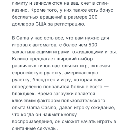
лимиту и зачисляются на ваш счет в спин-
казино. Кроме того, у них также есть бонус
бесплатных вращений в размере 200
долларов США за регистрацию.
В Gama у нас есть все, что вам нужно для
игровых автоматов, с более чем 500
захватывающими играми, ожидающими игры.
Казино предлагает широкий выбор
различных типов настольных игр, включая
европейскую рулетку, американскую
рулетку, блэкджек и игру, которая вам
определенно понравится больше всего —
блэкджек. Время загрузки является
ключевым фактором пользовательского
опыта Gama Casino, давая игроку ожидание,
что когда он нажмет кнопку
воспроизведения, он сможет начать играть в
считанные секунды.