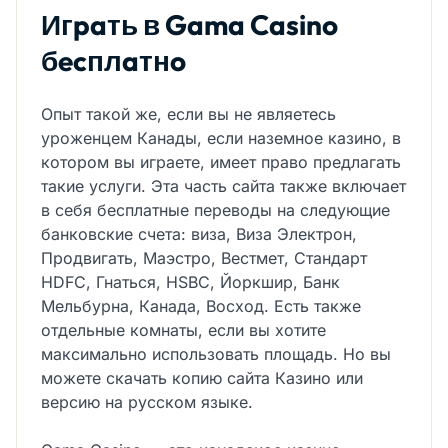
Игpaть в Gama Casino
бecплaтнo
Опыт такой же, если вы не являетесь
уроженцем Канады, если наземное казино, в
котором вы играете, имеет право предлагать
такие услуги. Эта часть сайта также включает
в себя бесплатные переводы на следующие
банковские счета: виза, Виза Электрон,
Продвигать, Маэстро, Вестмет, Стандарт
HDFC, Гнаться, HSBC, Йоркшир, Банк
Мельбурна, Канада, Восход. Есть также
отдельные комнаты, если вы хотите
максимально использовать площадь. Но вы
можете скачать копию сайта Казино или
версию на русском языке.