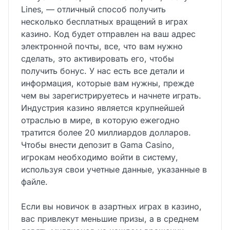
Lines, — отличный способ получить
несколько бесплатных вращений в играх
казино. Код будет отправлен на ваш адрес
электронной почты, все, что вам нужно
сделать, это активировать его, чтобы
получить бонус. У нас есть все детали и
информация, которые вам нужны, прежде
чем вы зарегистрируетесь и начнете играть.
Индустрия казино является крупнейшей
отраслью в мире, в которую ежегодно
тратится более 20 миллиардов долларов.
Чтобы внести депозит в Gama Casino,
игрокам необходимо войти в систему,
используя свои учетные данные, указанные в
файле.
Если вы новичок в азартных играх в казино,
вас привлекут меньшие призы, а в среднем