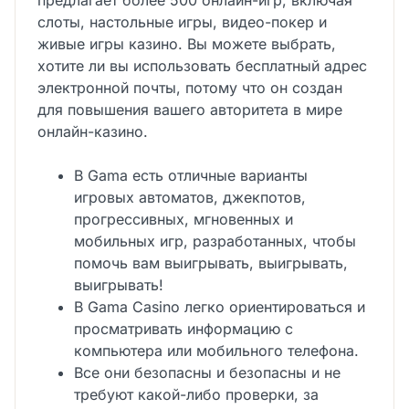
слоты, настольные игры, видео-покер и
живые игры казино. Вы можете выбрать,
хотите ли вы использовать бесплатный адрес
электронной почты, потому что он создан
для повышения вашего авторитета в мире
онлайн-казино.
В Gama есть отличные варианты
игровых автоматов, джекпотов,
прогрессивных, мгновенных и
мобильных игр, разработанных, чтобы
помочь вам выигрывать, выигрывать,
выигрывать!
В Gama Casino легко ориентироваться и
просматривать информацию с
компьютера или мобильного телефона.
Все они безопасны и безопасны и не
требуют какой-либо проверки, за