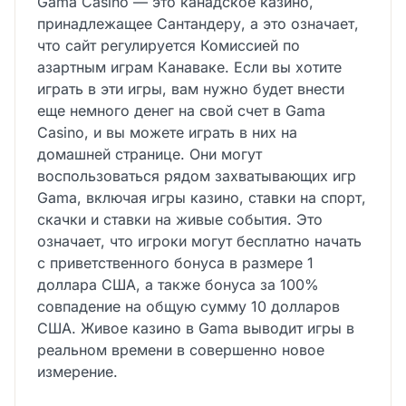
Gama Casino — это канадское казино,
принадлежащее Сантандеру, а это означает,
что сайт регулируется Комиссией по
азартным играм Канаваке. Если вы хотите
играть в эти игры, вам нужно будет внести
еще немного денег на свой счет в Gama
Casino, и вы можете играть в них на
домашней странице. Они могут
воспользоваться рядом захватывающих игр
Gama, включая игры казино, ставки на спорт,
скачки и ставки на живые события. Это
означает, что игроки могут бесплатно начать
с приветственного бонуса в размере 1
доллара США, а также бонуса за 100%
совпадение на общую сумму 10 долларов
США. Живое казино в Gama выводит игры в
реальном времени в совершенно новое
измерение.