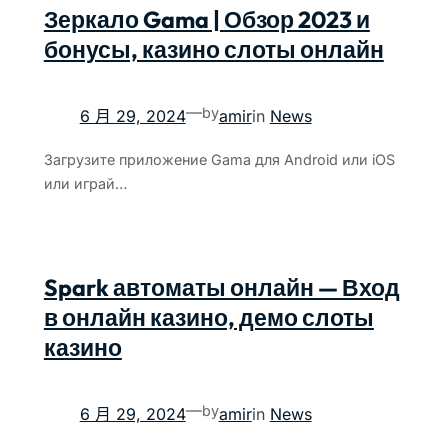
Зеркало Gama | Обзор 2023 и
бонусы, казино слоты онлайн
—
by
6 月 29, 2024
amir
in
News
Загрузите приложение Gama для Android или iOS
или играй…
Spark автоматы онлайн — Вход
в онлайн казино, демо слоты
казино
—
by
6 月 29, 2024
amir
in
News