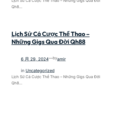
Lịch Sử Cá Cược Thể Thao – Những Gigs Qua Đời
Qh8…
Lịch Sử Cá Cược Thể Thao –
Những Gigs Qua Đời Qh88
—
by
6 月 29, 2024
amir
in
Uncategorized
Lịch Sử Cá Cược Thể Thao – Những Gigs Qua Đời
Qh8…