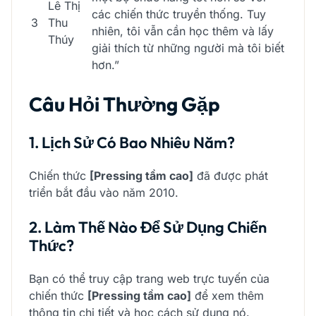
Lê Thị
các chiến thức truyền thống. Tuy
3
Thu
nhiên, tôi vẫn cần học thêm và lấy
Thúy
giải thích từ những người mà tôi biết
hơn.”
Câu Hỏi Thường Gặp
1. Lịch Sử Có Bao Nhiêu Năm?
Chiến thức
[Pressing tầm cao]
đã được phát
triển bắt đầu vào năm 2010.
2. Làm Thế Nào Để Sử Dụng Chiến
Thức?
Bạn có thể truy cập trang web trực tuyến của
chiến thức
[Pressing tầm cao]
để xem thêm
thông tin chi tiết và học cách sử dụng nó.