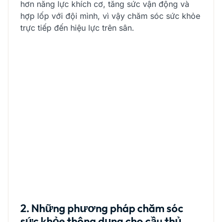
hơn năng lực khích cơ, tăng sức vận động và
hợp lốp với đội mình, vì vậy chăm sóc sức khỏe
trực tiếp đến hiệu lực trên sân.
2. Những phương pháp chăm sóc
sức khỏe thông dụng cho cầu thủ