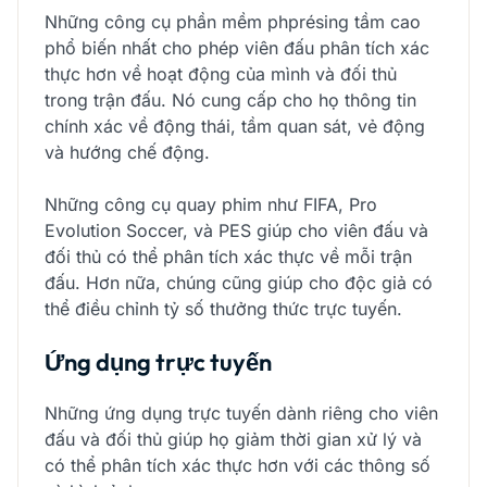
Những công cụ phần mềm phprésing tầm cao
phổ biến nhất cho phép viên đấu phân tích xác
thực hơn về hoạt động của mình và đối thủ
trong trận đấu. Nó cung cấp cho họ thông tin
chính xác về động thái, tầm quan sát, vẻ động
và hướng chế động.
Những công cụ quay phim như FIFA, Pro
Evolution Soccer, và PES giúp cho viên đấu và
đối thủ có thể phân tích xác thực về mỗi trận
đấu. Hơn nữa, chúng cũng giúp cho độc giả có
thể điều chỉnh tỷ số thưởng thức trực tuyến.
Ứng dụng trực tuyến
Những ứng dụng trực tuyến dành riêng cho viên
đấu và đối thủ giúp họ giảm thời gian xử lý và
có thể phân tích xác thực hơn với các thông số