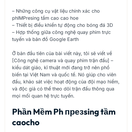
– Những công cụ vật liệu chính xác cho
phIMPresing tầm cao cao hoe
– Thiết bị điều khiển tự động cho bóng đá 3D
– Hợp thống giữa công nghệ quay phim trực
tuyến và bản đồ Google Earth
Ở bản đầu tiên của bài viết này, tôi sẽ viết về
[Công nghệ camera và quay phim trận đấu] –
kiểu dát giáo, kĩ thuật mới đang trở nên phổ
biến tại Việt Nam và quốc tế. Nó giúp cho viên
đấu, khảo sát việc hoạt động của đội mạo hiểm,
và độc giả có thể theo dõi trận đấu thông qua
mọi mối quan hệ trực tuyến.
Phần Mềm Ph презsing tầm
caocho