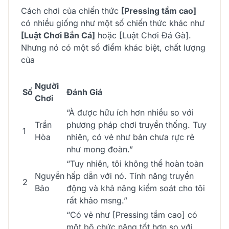
Cách chơi của chiến thức
[Pressing tầm cao]
có nhiều giống như một số chiến thức khác như
[Luật Chơi Bắn Cá]
hoặc [Luật Chơi Đá Gà].
Nhưng nó có một số điểm khác biệt, chất lượng
của
Người
Số
Đánh Giá
Chơi
“À được hữu ích hơn nhiều so với
Trần
phương pháp chơi truyền thống. Tuy
1
Hòa
nhiên, có vẻ như bản chưa rực rẻ
như mong đoàn.”
“Tuy nhiên, tôi không thể hoàn toàn
Nguyễn
hấp dẫn với nó. Tính năng truyền
2
Bảo
động và khả năng kiểm soát cho tôi
rất khảo msng.”
“Có vẻ như [Pressing tầm cao] có
một bộ chức năng tốt hơn so với