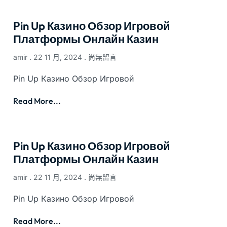
Pin Up Казино Обзор Игровой
Платформы Онлайн Казин
amir
22 11 月, 2024
尚無留言
Pin Up Казино Обзор Игровой
Read More...
Pin Up Казино Обзор Игровой
Платформы Онлайн Казин
amir
22 11 月, 2024
尚無留言
Pin Up Казино Обзор Игровой
Read More...