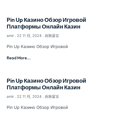
Pin Up Казино Обзор Игровой
Платформы Онлайн Казин
amir
22 11 月, 2024
尚無留言
Pin Up Казино Обзор Игровой
Read More...
Pin Up Казино Обзор Игровой
Платформы Онлайн Казин
amir
22 11 月, 2024
尚無留言
Pin Up Казино Обзор Игровой