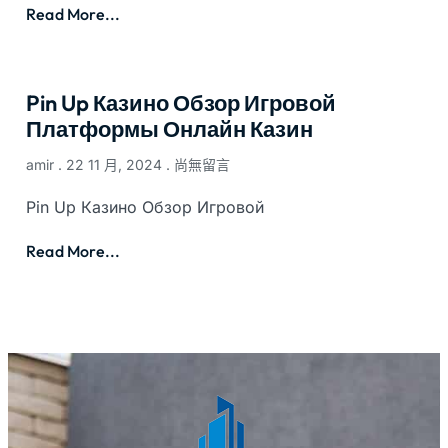
Read More...
Pin Up Казино Обзор Игровой
Платформы Онлайн Казин
amir
22 11 月, 2024
尚無留言
Pin Up Казино Обзор Игровой
Read More...