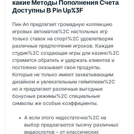
какие Методы Пополнения Счета
Доступны В Pin Up%3F
Пин Ап предлагает громадную коллекцию
игровых автоматов%2C настольных игр
только ставок на спорт%2C удовлетворяя
различные предпочтения игроков. Каждая
студия%2C создающая игры дли казино%2C
стремится обратить и удержать клиентов и
постоянно оказывает свои продукты.
Которые не только имеют захватывающим
дизайном и увлекательным геймплеем%2C
но и предлагают различные выгодные
бонусные режимы%2C специальные
символы же особые коэффициенты.
А если этого недостаточно%2C на
выбор предлагаются тысячу различных
видеослотов – от классических