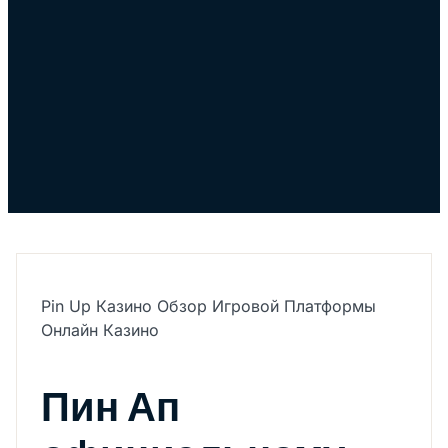
Pin Up Казино Обзор Игровой Платформы
Онлайн Казино
Пин Ап