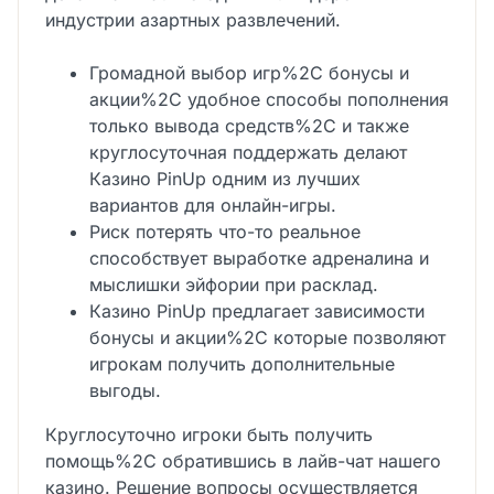
индустрии азартных развлечений.
Громадной выбор игр%2C бонусы и
акции%2C удобное способы пополнения
только вывода средств%2C и также
круглосуточная поддержать делают
Казино PinUp одним из лучших
вариантов для онлайн-игры.
Риск потерять что-то реальное
способствует выработке адреналина и
мыслишки эйфории при расклад.
Казино PinUp предлагает зависимости
бонусы и акции%2C которые позволяют
игрокам получить дополнительные
выгоды.
Круглосуточно игроки быть получить
помощь%2C обратившись в лайв-чат нашего
казино. Решение вопросы осуществляется