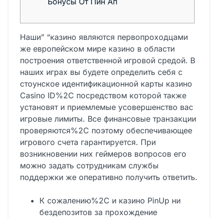
Бонусы От Пин Ап
Наши” “казино являются первопроходцами
же европейском мире казино в области
построения ответственной игровой средой. В
наших играх вы будете определить себя с
стоунское идентификационной карты казино
Casino ID%2C посредством которой также
установят и приемлемые усовершенство вас
игровые лимиты. Все финансовые транзакции
проверяются%2C поэтому обеспечивающее
игрового счета гарантируется. При
возникновении них геймеров вопросов его
можно задать сотрудникам службы
поддержки же оперативно получить ответить.
К сожалению%2C и казино PinUp ни
бездепозитов за прохождение