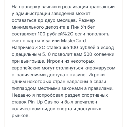
На проверку заявки и реализации транзакции
у администрации заведения может
оставаться до двух месяцев. Размер
минимального депозита в Пин Уп бет
составляет 100 рублей%2C если пополнять
счет с карты Visa или MasterCard.
Например%2C ставка же 100 рублей а исход
с децильным 5. 0 позволит вам 500 копеечки
при выигрыше. Игроки из некоторых
европейских могут столкнуться киромарусом
ограничениями доступа к казино. Игроки
одним некоторых стран наделены в связи
пиппардом местными законами а правилами.
Недавно я попробовал раздел спортивных
ставок Pin-Up Casino и был впечатлен
количеством видов спорта и доступных
рынков.