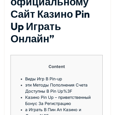
официальному
Сайт Казино Pin
Up Играть
Онлайн”
Content
Виды Игр В Pin-up
эти Методы Пополнения Счета
Доступны В Pin Up%3F
Казино Pin Up – приветственный
Бонус За Регистрацию
а Играть В Пин Ап Казино и