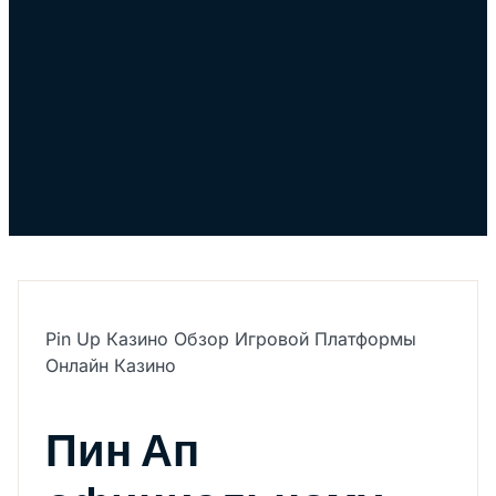
Pin Up Казино Обзор Игровой Платформы
Онлайн Казино
Пин Ап