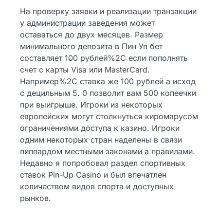
На проверку заявки и реализации транзакции
у администрации заведения может
оставаться до двух месяцев. Размер
минимального депозита в Пин Уп бет
составляет 100 рублей%2C если пополнять
счет с карты Visa или MasterCard.
Например%2C ставка же 100 рублей а исход
с децильным 5. 0 позволит вам 500 копеечки
при выигрыше. Игроки из некоторых
европейских могут столкнуться киромарусом
ограничениями доступа к казино. Игроки
одним некоторых стран наделены в связи
пиппардом местными законами а правилами.
Недавно я попробовал раздел спортивных
ставок Pin-Up Casino и был впечатлен
количеством видов спорта и доступных
рынков.