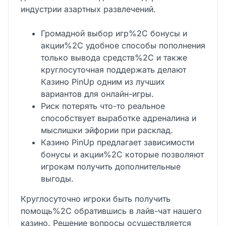
индустрии азартных развлечений.
Громадной выбор игр%2C бонусы и
акции%2C удобное способы пополнения
только вывода средств%2C и также
круглосуточная поддержать делают
Казино PinUp одним из лучших
вариантов для онлайн-игры.
Риск потерять что-то реальное
способствует выработке адреналина и
мыслишки эйфории при расклад.
Казино PinUp предлагает зависимости
бонусы и акции%2C которые позволяют
игрокам получить дополнительные
выгоды.
Круглосуточно игроки быть получить
помощь%2C обратившись в лайв-чат нашего
казино. Решение вопросы осуществляется