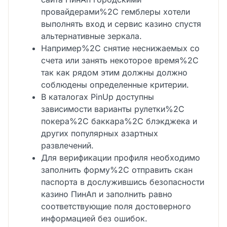
провайдерами%2C гемблеры хотели
выполнять вход и сервис казино спустя
альтернативные зеркала.
Например%2C снятие неснижаемых со
счета или занять некоторое время%2C
так как рядом этим должны должно
соблюдены определенные критерии.
В каталогах PinUp доступны
зависимости варианты рулетки%2C
покера%2C баккара%2C блэкджека и
других популярных азартных
развлечений.
Для верификации профиля необходимо
заполнить форму%2C отправить скан
паспорта в дослужившись безопасности
казино ПинАп и заполнить равно
соответствующие поля достоверного
информацией без ошибок.