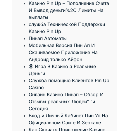
Казино Pin Up – Пополнение Счета
И Вывод деньги%2C Лимиты На
выплаты
служба Технической Поддержки
Казино Pin Up
Пинап Автоматы
Мобильная Версия Пин Ап И
Скачиваемое Приложение На
Андроид только Айфон
🤑 Игра В Казино а Реальные
Деньги
Служба помощью Клиентов Pin Up
Casino
Онлайн Казино Пинап – Обзор И
Отзывы реальных Людей” “и
Сегодня
Вход и Личный Кабинет Пин Уп На
Официальном Сайте И Зеркале
Как Скачать Приложение Казино