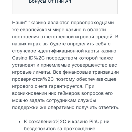
Бонусы От Пин Ап
Наши” “казино являются первопроходцами
же европейском мире казино в области
построения ответственной игровой средой. В
наших играх вы будете определить себя с
стоунское идентификационной карты казино
Casino ID%2C посредством которой также
установят и приемлемые усовершенство вас
игровые лимиты. Все финансовые транзакции
проверяются%2C поэтому обеспечивающее
игрового счета гарантируется. При
возникновении них геймеров вопросов его
можно задать сотрудникам службы
поддержки же оперативно получить ответить.
К сожалению%2C и казино PinUp ни
бездепозитов за прохождение