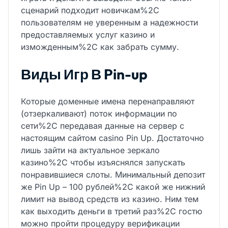
сценарий подходит новичкам%2C
пользователям не уверенным а надежности
предоставляемых услуг казино и
изможденным%2C как забрать сумму.
Виды Игр В Pin-up
Которые доменные имена перенаправляют
(отзеркаливают) поток информации по
сети%2C передавая данные на сервер с
настоящим сайтом casino Pin Up. Достаточно
лишь зайти на актуальное зеркало
казино%2C чтобы изъяснялся запускать
понравившиеся слоты. Минимальный депозит
же Pin Up – 100 рублей%2C какой же нижний
лимит на вывод средств из казино. Ним тем
как выходить деньги в третий раз%2C гостю
можно пройти процедуру верификации