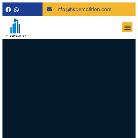
info@hkdemolition.com