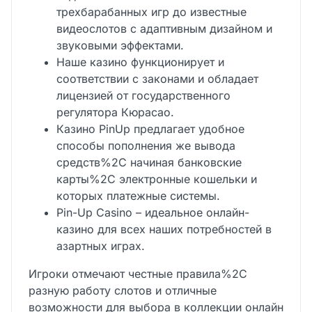
трехбарабанных игр до известные
видеослотов с адаптивным дизайном и
звуковыми эффектами.
Наше казино функционирует и
соответствии с законами и обладает
лицензией от государственного
регулятора Кюрасао.
Казино PinUp предлагает удобное
способы пополнения же вывода
средств%2C начиная банковские
карты%2C электронные кошельки и
которых платежные системы.
Pin-Up Casino – идеальное онлайн-
казино для всех наших потребностей в
азартных играх.
Игроки отмечают честные правила%2C
разную работу слотов и отличные
возможности для выбора в коллекции онлайн