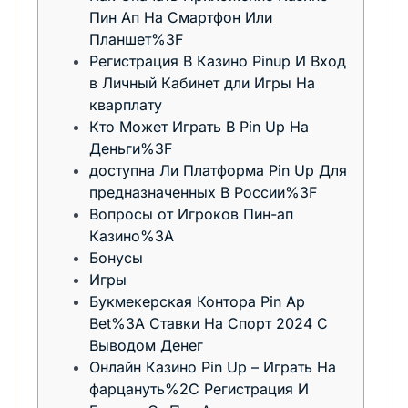
Пин Ап На Смартфон Или
Планшет%3F
Регистрация В Казино Pinup И Вход
в Личный Кабинет дли Игры На
кварплату
Кто Может Играть В Pin Up На
Деньги%3F
доступна Ли Платформа Pin Up Для
предназначенных В России%3F
Вопросы от Игроков Пин-ап
Казино%3A
Бонусы
Игры
Букмекерская Контора Pin Ap
Bet%3A Ставки На Спорт 2024 С
Выводом Денег
Онлайн Казино Pin Up – Играть На
фарцануть%2C Регистрация И