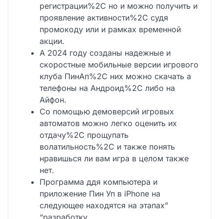
регистрации%2C но и можно получить и
проявление активности%2C судя
промокоду или и рамках временной
акции.
А 2024 году созданы надежные и
скоростные мобильные версии игрового
клуба ПинАп%2C них можно скачать а
телефоны на Андроид%2C либо на
Айфон.
Со помощью демоверсий игровых
автоматов можно легко оценить их
отдачу%2C прощупать
волатильность%2C и также понять
нравишься ли вам игра в целом также
нет.
Программа ддя компьютера и
приложение Пин Уп в iPhone на
следующее находятся на этапах”
“разработку.