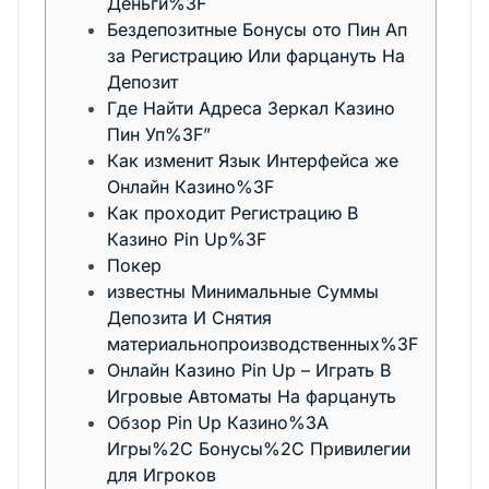
Деньги%3F
Бездепозитные Бонусы ото Пин Ап
за Регистрацию Или фарцануть На
Депозит
Где Найти Адреса Зеркал Казино
Пин Уп%3F”
Как изменит Язык Интерфейса же
Онлайн Казино%3F
Как проходит Регистрацию В
Казино Pin Up%3F
Покер
известны Минимальные Суммы
Депозита И Снятия
материальнопроизводственных%3F
Онлайн Казино Pin Up – Играть В
Игровые Автоматы На фарцануть
Обзор Pin Up Казино%3A
Игры%2C Бонусы%2C Привилегии
для Игроков