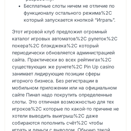
Бесплатные слоты ничем не отличие по
функционалу остального режима%2C
который запускается кнопкой “Играть”.
Этот игровой клуб предложил огромный
каталог игровых автоматов%2C рулеток%2C
покера%2C блэкджека%2C который
периодически обновляется администрацией
сайта. Практически во всех рейтингах%2C
существующих же рунете%2C Pin Up casino
занимает лидирующие позиции сферы
игорного бизнеса. Без регистрации в
мобильном приложении или на официальном
сайте Пинап надо покрутить определенные
слоты. Это отличная возможностью для тех
игроков%2C которые по какой-то причине не
хотели выводить выигрыш%2C даже
собираются пополнить счёт%2C чтобы
играть и деньги с выводом. Обычно такой