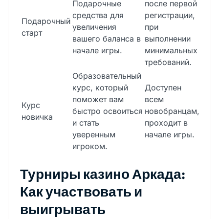
Подарочные
после первой
средства для
регистрации,
Подарочный
увеличения
при
старт
вашего баланса в
выполнении
начале игры.
минимальных
требований.
Образовательный
курс, который
Доступен
поможет вам
всем
Курс
быстро освоиться
новобранцам,
новичка
и стать
проходит в
уверенным
начале игры.
игроком.
Турниры казино Аркада:
Как участвовать и
выигрывать