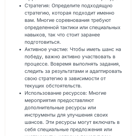
Стратегия: Определите подходящую
стратегию, которая подходит именно
вам. Многие соревнования требуют
определенной тактики или специальных
навыков, так что стоит заранее
подготовиться.
Активное участие: Чтобы иметь шанс на
победу, важно активно участвовать в
процессе. Вовремя выполнять задания,
следить за результатами и адаптировать
свою стратегию в зависимости от
текущих обстоятельств.
Использование ресурсов: Многие
мероприятия предоставляют
дополнительные ресурсы или
инструменты для улучшения своих
шансов. Эти ресурсы могут включать в
себя специальные предложения или