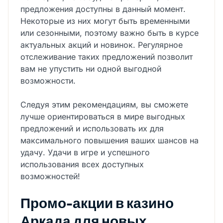
предложения доступны в данный момент.
Некоторые из них могут быть временными
или сезонными, поэтому важно быть в курсе
актуальных акций и новинок. Регулярное
отслеживание таких предложений позволит
вам не упустить ни одной выгодной
возможности.
Следуя этим рекомендациям, вы сможете
лучше ориентироваться в мире выгодных
предложений и использовать их для
максимального повышения ваших шансов на
удачу. Удачи в игре и успешного
использования всех доступных
возможностей!
Промо-акции в казино
Аркада для новых