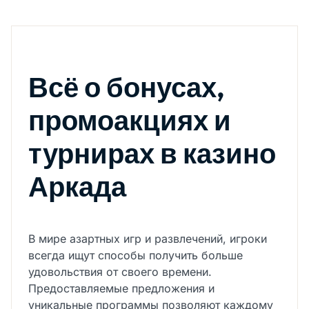
Всё о бонусах,
промоакциях и
турнирах в казино
Аркада
В мире азартных игр и развлечений, игроки
всегда ищут способы получить больше
удовольствия от своего времени.
Предоставляемые предложения и
уникальные программы позволяют каждому