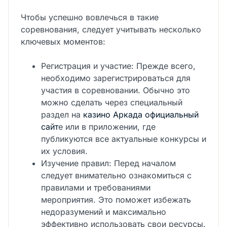
Чтобы успешно вовлечься в такие
соревнования, следует учитывать несколько
ключевых моментов:
Регистрация и участие: Прежде всего,
необходимо зарегистрироваться для
участия в соревновании. Обычно это
можно сделать через специальный
раздел на
казино Аркада официальный
сайт
е или в приложении, где
публикуются все актуальные конкурсы и
их условия.
Изучение правил: Перед началом
следует внимательно ознакомиться с
правилами и требованиями
мероприятия. Это поможет избежать
недоразумений и максимально
эффективно использовать свои ресурсы.