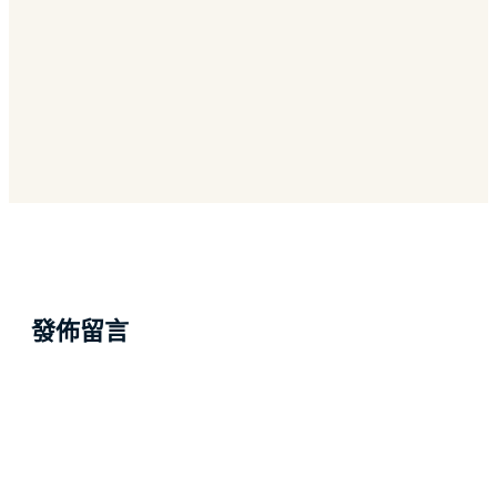
發佈留言
發佈留言必須填寫的電子郵件地址不會公開。
必填欄位
標示為
*
留言
*