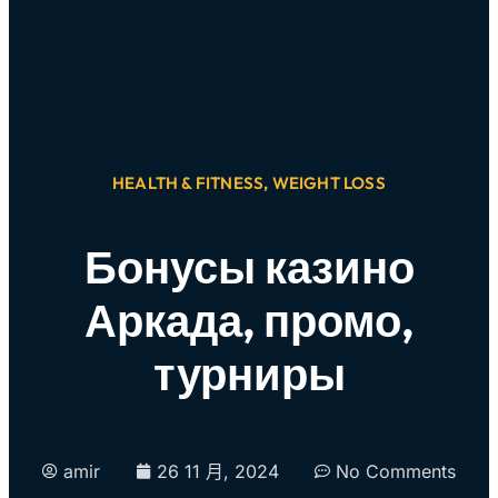
HEALTH & FITNESS, WEIGHT LOSS
Бонусы казино
Аркада, промо,
турниры
amir
26 11 月, 2024
No Comments