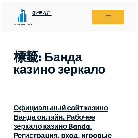
香港拆迁
標籤:
Банда
казино зеркало
Официальный сайт казино
Банда онлайн. Рабочее
зеркало казино Banda.
Регистрация, вход, игровые