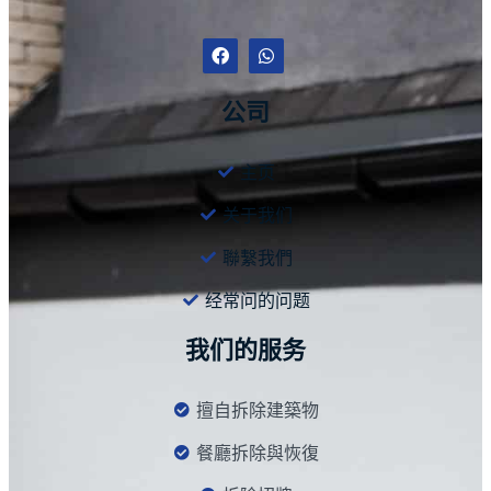
公司
主页
关于我们
聯繫我們
经常问的问题
我们的服务
擅自拆除建築物
餐廳拆除與恢復