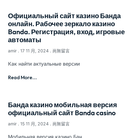
Официальный сайт казино Банда
онлайн. Рабочее зеркало казино
Banda. Регистрация, вход, игровые
автоматы
amir
17 11 月, 2024
尚無留言
Как найти актуальные версии
Read More...
Банда казино мобильная версия
официальный сайт Banda casino
amir
15 11 月, 2024
尚無留言
Мобильная версия казино Бан