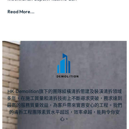
Read More...
HK Demolition旗下的團隊縱橫清拆僭建及裝潢清拆領域
多年，在施工質量和清拆技術上不斷尋求突破，務求達到
最高的服務質量效益，為客戶帶來實惠安心的工程。我們
的清拆工程團隊素質水平超班，效率卓越，能夠令你安
心。