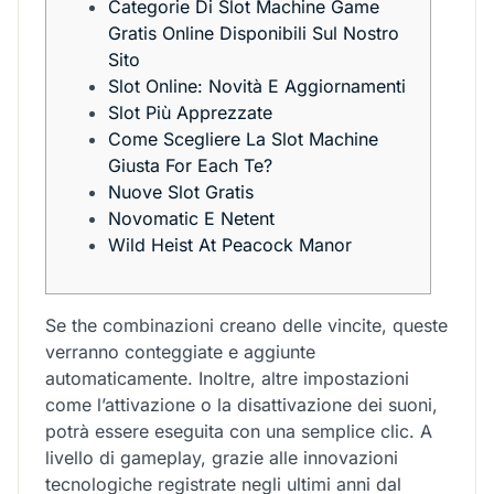
Categorie Di Slot Machine Game
Gratis Online Disponibili Sul Nostro
Sito
Slot Online: Novità E Aggiornamenti
Slot Più Apprezzate
Come Scegliere La Slot Machine
Giusta For Each Te?
Nuove Slot Gratis
Novomatic E Netent
Wild Heist At Peacock Manor
Se the combinazioni creano delle vincite, queste
verranno conteggiate e aggiunte
automaticamente. Inoltre, altre impostazioni
come l’attivazione o la disattivazione dei suoni,
potrà essere eseguita con una semplice clic. A
livello di gameplay, grazie alle innovazioni
tecnologiche registrate negli ultimi anni dal