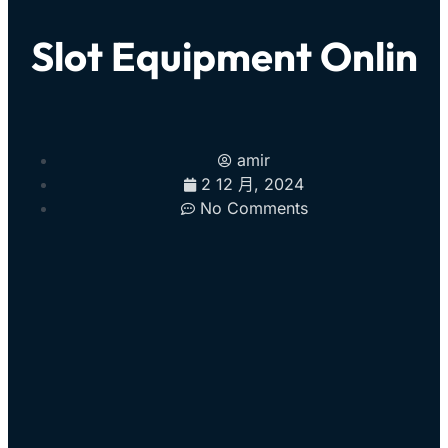
Slot Equipment Onlin
amir
2 12 月, 2024
No Comments