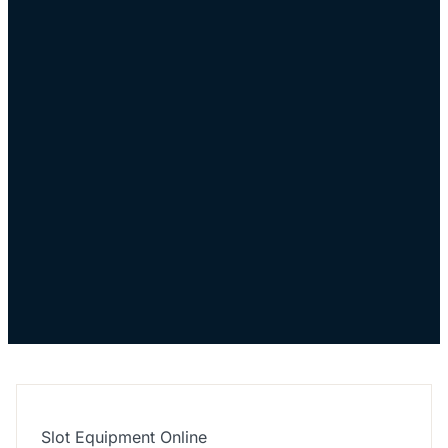
Slot Equipment Online