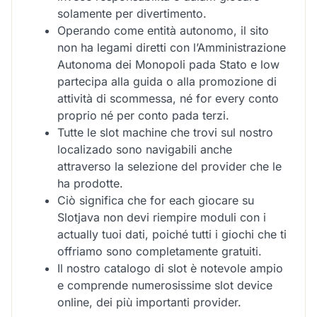
solamente per divertimento.
Operando come entità autonomo, il sito
non ha legami diretti con l’Amministrazione
Autonoma dei Monopoli pada Stato e low
partecipa alla guida o alla promozione di
attività di scommessa, né for every conto
proprio né per conto pada terzi.
Tutte le slot machine che trovi sul nostro
localizado sono navigabili anche
attraverso la selezione del provider che le
ha prodotte.
Ciò significa che for each giocare su
Slotjava non devi riempire moduli con i
actually tuoi dati, poiché tutti i giochi che ti
offriamo sono completamente gratuiti.
Il nostro catalogo di slot è notevole ampio
e comprende numerosissime slot device
online, dei più importanti provider.