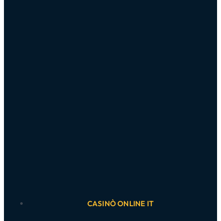
CASINÒ ONLINE IT