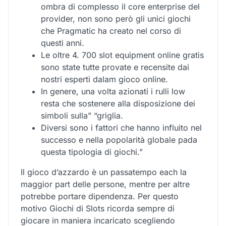
ombra di complesso il core enterprise del
provider, non sono però gli unici giochi
che Pragmatic ha creato nel corso di
questi anni.
Le oltre 4. 700 slot equipment online gratis
sono state tutte provate e recensite dai
nostri esperti dalam gioco online.
In genere, una volta azionati i rulli low
resta che sostenere alla disposizione dei
simboli sulla” “griglia.
Diversi sono i fattori che hanno influito nel
successo e nella popolarità globale pada
questa tipologia di giochi.”
Il gioco d’azzardo è un passatempo each la
maggior part delle persone, mentre per altre
potrebbe portare dipendenza. Per questo
motivo Giochi di Slots ricorda sempre di
giocare in maniera incaricato scegliendo