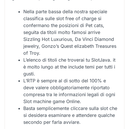
Nella parte bassa della nostra speciale
classifica sulle slot free of charge si
confermano the posizioni di Pet cats,
seguita da titoli molto famosi arrive
Sizzling Hot Luxurious, Da Vinci Diamond
jewelry, Gonzo’s Quest elizabeth Treasures
of Troy.
L’elenco di titoli che troverai tu SlotJava. it
è molto lungo at the include temi per tutti i
gusti.
L’RTP è sempre al di sotto del 100% e
deve valere obbligatoriamente riportato
compresa tra le informazioni legali di ogni
Slot machine game Online.
Basta semplicemente cliccare sulla slot che
si desidera esaminare e attendere qualche
secondo per farla avviare.