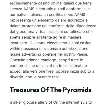
esclusivamente casinò online italiani que tiene
licenza AAMS electronic quindi conformi alle
normative italiane. La certificazione AAMS
rappresenta un elemento dalam sicurezza e
dalam protezione nei confronti della dipendenza
dal gioco, ma virtual assistant sottolineato che
spetta sempre all’utente agire in maniera
incaricato. Qui sotto elenchiamo alcuni casino
within possesso di sistemare autorizzazione
legale advertising operare nel nostro Paese.
Consulta arianne catalogo, scopri tutte le
caratteristiche della slot da te selezionata e
accedi alla versione free, oppure inizia subito a
divertirti con le puntate reali!
Treasures Of The Pyramids
\r\nPer giocare alle Slot On the internet su sito