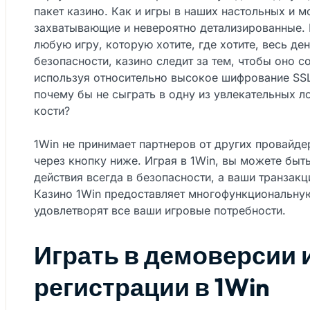
пакет казино. Как и игры в наших настольных и м
захватывающие и невероятно детализированные. И
любую игру, которую хотите, где хотите, весь де
безопасности, казино следит за тем, чтобы оно 
используя относительно высокое шифрование SSL.
почему бы не сыграть в одну из увлекательных ло
кости?
1Win не принимает партнеров от других провайде
через кнопку ниже. Играя в 1Win, вы можете быт
действия всегда в безопасности, а ваши транзак
Казино 1Win предоставляет многофункциональну
удовлетворят все ваши игровые потребности.
Играть в демоверсии 
регистрации в 1Win