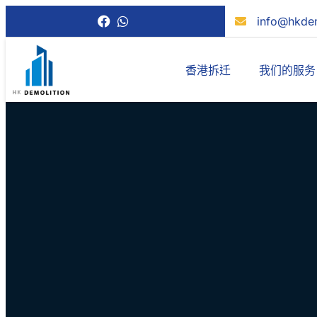
info@hkdem
香港拆迁
我们的服务