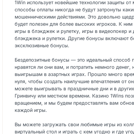
1Win использует новейшие технологии защиты от 
способы оплаты никогда не будут затронуты как
мошенническими действиями. Это довольно щедры
будет полезен для более высоких игроков. К ни
игры в блэкджек и рулетку, игры в видеопокер и
блэкджека и рулетки. Другие бонусы включают б
эксклюзивные бонусы.
Бездепозитные бонусы — это идеальный способ п
нравятся ли они вам, и потратить немного денег,
выигрышам в азартных играх. Прошло много врем
нуля, чтобы создать наилучшие впечатления от о
можете выигрывать в праздничные дни и в других
Гринвичу или местном времени. Казино 1Wins по
вращением, и мы будем предоставлять вам обно
каждой игры.
Вы можете загружать свои любимые игры из колле
виртуальный стол и играть с кем угодно и где уг