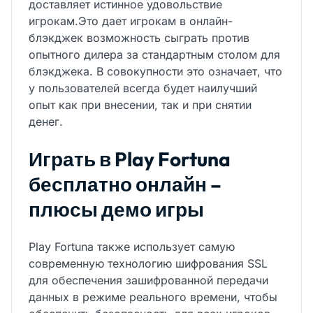
доставляет истинное удовольствие
игрокам.Это дает игрокам в онлайн-
блэкджек возможность сыграть против
опытного дилера за стандартным столом для
блэкджека. В совокупности это означает, что
у пользователей всегда будет наилучший
опыт как при внесении, так и при снятии
денег.
Играть в Play Fortuna
бесплатно онлайн –
плюсы демо игры
Play Fortuna также использует самую
современную технологию шифрования SSL
для обеспечения зашифрованной передачи
данных в режиме реального времени, чтобы