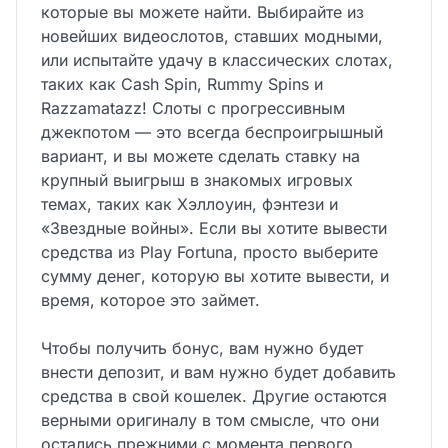
которые вы можете найти. Выбирайте из
новейших видеослотов, ставших модными,
или испытайте удачу в классических слотах,
таких как Cash Spin, Rummy Spins и
Razzamatazz! Слоты с прогрессивным
джекпотом — это всегда беспроигрышный
вариант, и вы можете сделать ставку на
крупный выигрыш в знакомых игровых
темах, таких как Хэллоуин, фэнтези и
«Звездные войны». Если вы хотите вывести
средства из Play Fortuna, просто выберите
сумму денег, которую вы хотите вывести, и
время, которое это займет.
Чтобы получить бонус, вам нужно будет
внести депозит, и вам нужно будет добавить
средства в свой кошелек. Другие остаются
верными оригиналу в том смысле, что они
остались прежними с момента первого