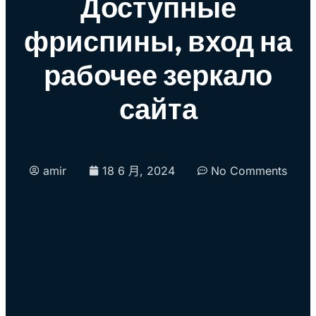
Доступные
фриспины, вход на
рабочее зеркало
сайта
amir
18 6 月, 2024
No Comments