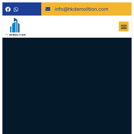
info@hkdemolition.com