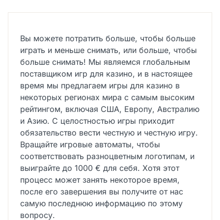
Вы можете потратить больше, чтобы больше
играть и меньше снимать, или больше, чтобы
больше снимать! Мы являемся глобальным
поставщиком игр для казино, и в настоящее
время мы предлагаем игры для казино в
некоторых регионах мира с самым высоким
рейтингом, включая США, Европу, Австралию
и Азию. С целостностью игры приходит
обязательство вести честную и честную игру.
Вращайте игровые автоматы, чтобы
соответствовать разноцветным логотипам, и
выиграйте до 1000 € для себя. Хотя этот
процесс может занять некоторое время,
после его завершения вы получите от нас
самую последнюю информацию по этому
вопросу.