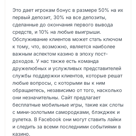
Это дает игрокам бонус в размере 50% на их
первый депозит, 30% на все депозиты,
сделанные до окончания первого вывода
средств, и 10% на любые выигрыши.
Обслуживание клиентов может стать ключом
к тому, что, возможно, является наиболее
важным аспектом казино в эпоху пост-
доходов. У нас также есть команда
дружелюбных и услужливых представителей
службы поддержки клиентов, которые решат
любые вопросы, с которыми вы к ним
обращаетесь, независимо от того, насколько
они незначительны. Сайт предлагает
бесплатные мобильные игры, такие как слоты
с мини-золотыми самородками, блэкджек и
рулетка. В Facebook они могут ставить лайки
и следить за всеми последними событиями в
казино.