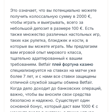
Это означает, что вы потенциально можете
получить колоссальную сумму в 2000 €,
чтобы играть и выигрывать, всего за
небольшой депозит в размере 100 €. Есть
также множество различных настольных игр,
таких как рулетка, блэкджек и кости, в
которые вы можете играть. Мы предлагаем
вам игровой опыт мирового класса,
тщательно адаптированный к вашим
требованиям. Betfair
плей фортуна казино
специализируется на ставках на матчи уже
более 7 лет, и с нами все ставки защищены
отличной службой защиты обмена Betfair.
Когда дело доходит до банковских операций,
важно, чтобы вы вносили свои средства
безопасно и надежно. Существует один
основной бонус, который даст вам 1000 € с