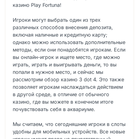
казино Play Fortuna!
Игроки могут выбрать один из трех
различных способов внесения депозита,
включая наличные и кредитную карту;
однако можно использовать дополнительные
методы, если они понадобятся игрокам. Если
вы онлайн-игрок и ищете место, где можно
играть, играть и выигрывать деньги, то вы
попали в нужное место, и сейчас мы
рассмотрим обзор казино 3 dot 4. Это также
позволяет игрокам наслаждаться действием
в другой среде, в отличие от обычного
казино, где вы можете в конечном итоге
почувствовать себя в аквариуме.
Мы считаем, что сегодняшние игроки в слоты
удобны для мобильных устройств. Все новые
игроки имеют право на приветственный