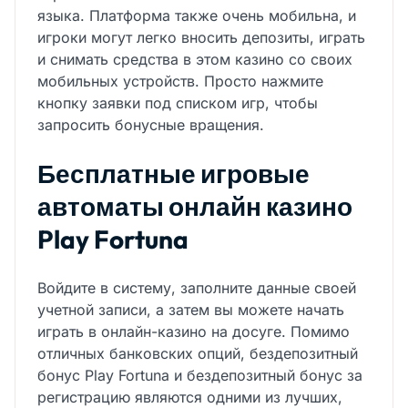
языка. Платформа также очень мобильна, и
игроки могут легко вносить депозиты, играть
и снимать средства в этом казино со своих
мобильных устройств. Просто нажмите
кнопку заявки под списком игр, чтобы
запросить бонусные вращения.
Бесплатные игровые
автоматы онлайн казино
Play Fortuna
Войдите в систему, заполните данные своей
учетной записи, а затем вы можете начать
играть в онлайн-казино на досуге. Помимо
отличных банковских опций, бездепозитный
бонус Play Fortuna и бездепозитный бонус за
регистрацию являются одними из лучших,