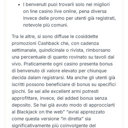
I benvenuti puoi trovarli solo nei migliori
on line casino live online, pena diversa
invece delle promo per utenti già registrati,
notevole più comuni.
Tra le altre, si sono diffuse le cosiddette
promozioni Cashback che, con cadenza
settimanale, quindicinale o rivista, rimborsano
una percentuale di quanto rovinato su tavoli dal
vivo. Praticamente ogni casino presenta bonus
di benvenuto di valore elevato per chiunque
decida dalam registrarsi. Ma anche gli utenti già
iscritti possono beneficiare di bonus su specifici
giochi. Se sei alle excellent armi potresti
approfittare, invece, dei added bonus senza
deposito. Se hai già avuto modo di approcciarti
al Blackjack on the web” “avrai apprezzato
come questa versione “in diretta” sia
significativamente più coinvolgente del