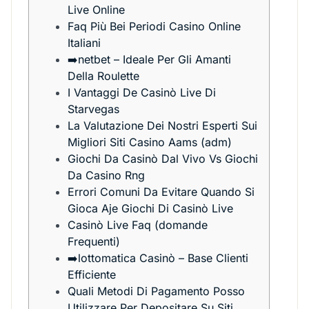
Live Online
Faq Più Bei Periodi Casino Online
Italiani
➡️netbet – Ideale Per Gli Amanti
Della Roulette
I Vantaggi De Casinò Live Di
Starvegas
La Valutazione Dei Nostri Esperti Sui
Migliori Siti Casino Aams (adm)
Giochi Da Casinò Dal Vivo Vs Giochi
Da Casino Rng
Errori Comuni Da Evitare Quando Si
Gioca Aje Giochi Di Casinò Live
Casinò Live Faq (domande
Frequenti)
➡️lottomatica Casinò – Base Clienti
Efficiente
Quali Metodi Di Pagamento Posso
Utilizzare Per Depositare Su Siti