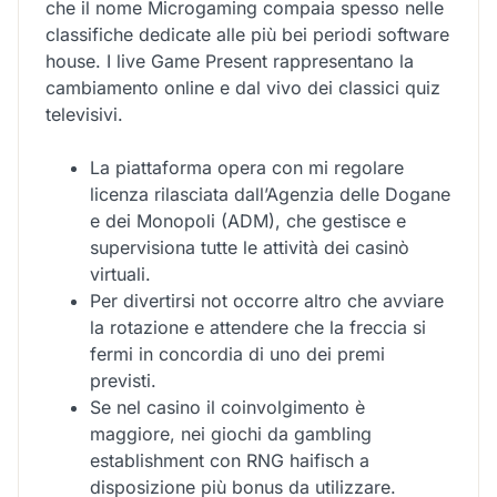
che il nome Microgaming compaia spesso nelle
classifiche dedicate alle più bei periodi software
house. I live Game Present rappresentano la
cambiamento online e dal vivo dei classici quiz
televisivi.
La piattaforma opera con mi regolare
licenza rilasciata dall’Agenzia delle Dogane
e dei Monopoli (ADM), che gestisce e
supervisiona tutte le attività dei casinò
virtuali.
Per divertirsi not occorre altro che avviare
la rotazione e attendere che la freccia si
fermi in concordia di uno dei premi
previsti.
Se nel casino il coinvolgimento è
maggiore, nei giochi da gambling
establishment con RNG haifisch a
disposizione più bonus da utilizzare.