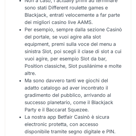
Non a caso, i actually primi ad terminare
sono stati Different roulette games e
Blackjack, entrati velocemente a far parte
dei migliori casino live AAMS.
Per esempio, sempre dalla sezione Casinò
del portale, se vuoi agire alla slot
equipment, premi sulla voce del menu a
sinistra Slot, poi scegli il clase di slot a cui
vuoi agire, per esempio Slot da bar,
Position classiche, Slot pusilánime e molte
altre.
Ma sono davvero tanti we giochi del
adatto catalogo ad aver incontrato il
gradimento del pubblico, arrivando al
successo planetario, come il Blackjack
Party e il Baccarat Squezee.
La nostra app Betfair Casinò è sicura
electronic protetta, con accesso
disponibile tramite segno digitale e PIN.