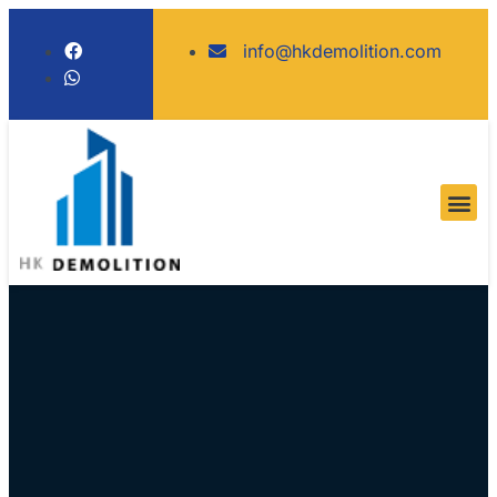
info@hkdemolition.com