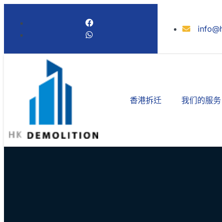
info@
香港拆迁
我们的服务