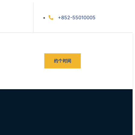
+852-55010005
约个时间