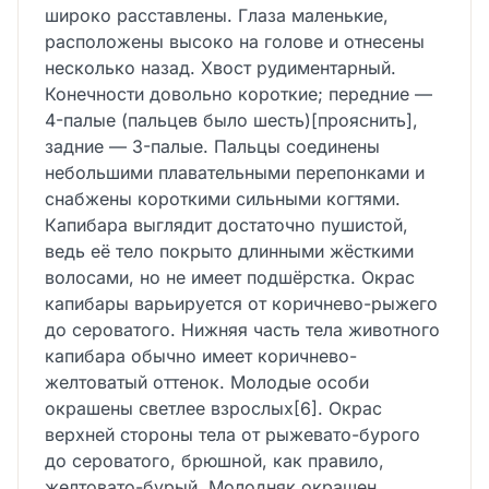
широко расставлены. Глаза маленькие,
расположены высоко на голове и отнесены
несколько назад. Хвост рудиментарный.
Конечности довольно короткие; передние —
4-палые (пальцев было шесть)[прояснить],
задние — 3-палые. Пальцы соединены
небольшими плавательными перепонками и
снабжены короткими сильными когтями.
Капибара выглядит достаточно пушистой,
ведь её тело покрыто длинными жёсткими
волосами, но не имеет подшёрстка. Окрас
капибары варьируется от коричнево-рыжего
до сероватого. Нижняя часть тела животного
капибара обычно имеет коричнево-
желтоватый оттенок. Молодые особи
окрашены светлее взрослых[6]. Окрас
верхней стороны тела от рыжевато-бурого
до сероватого, брюшной, как правило,
желтовато-бурый. Молодняк окрашен