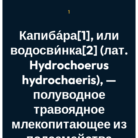
1
Капиба́ра[1], или
водосви́нка[2] (лат.
Hydrochoerus
hydrochaeris), —
полуводное
травоядное
млекопитающее из