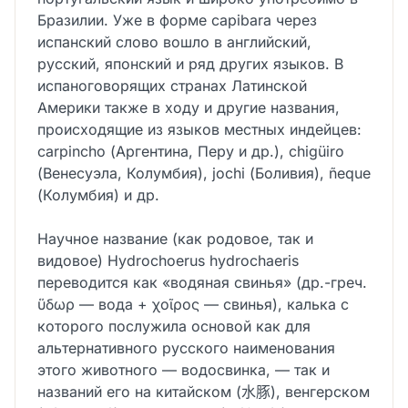
Бразилии. Уже в форме capibara через
испанский слово вошло в английский,
русский, японский и ряд других языков. В
испаноговорящих странах Латинской
Америки также в ходу и другие названия,
происходящие из языков местных индейцев:
carpincho (Аргентина, Перу и др.), chigüiro
(Венесуэла, Колумбия), jochi (Боливия), ñeque
(Колумбия) и др.
Научное название (как родовое, так и
видовое) Hydrochoerus hydrochaeris
переводится как «водяная свинья» (др.-греч.
ὕδωρ — вода + χοῖρος — свинья), калька с
которого послужила основой как для
альтернативного русского наименования
этого животного — водосвинка, — так и
названий его на китайском (水豚), венгерском