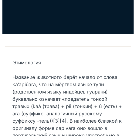
Этимология
Название животного берёт начало от слова
ka’apiûara, что на мёртвом языке тупи
(родственном языку индейцев гуарани)
буквально означает «поедатель тонкой
травы» (kaá (трава) + píi (тонкий) + ú (есть) +
ara (суффикс, аналогичный русскому
суффиксу -тель))[3][4]. В наиболее близкой к
оригиналу форме capivara оно вошло в
португальский язык и широко употребимо в