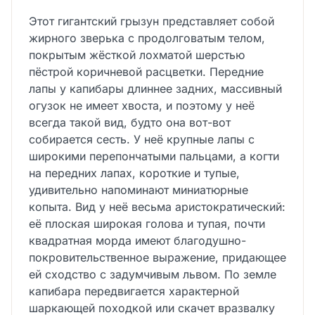
Этот гигантский грызун представляет собой
жирного зверька с продолговатым телом,
покрытым жёсткой лохматой шерстью
пёстрой коричневой расцветки. Передние
лапы у капибары длиннее задних, массивный
огузок не имеет хвоста, и поэтому у неё
всегда такой вид, будто она вот-вот
собирается сесть. У неё крупные лапы с
широкими перепончатыми пальцами, а когти
на передних лапах, короткие и тупые,
удивительно напоминают миниатюрные
копыта. Вид у неё весьма аристократический:
её плоская широкая голова и тупая, почти
квадратная морда имеют благодушно-
покровительственное выражение, придающее
ей сходство с задумчивым львом. По земле
капибара передвигается характерной
шаркающей походкой или скачет вразвалку