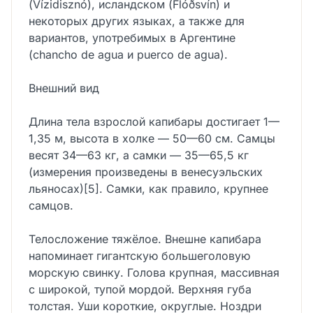
(Vízidisznó), исландском (Flóðsvín) и
некоторых других языках, а также для
вариантов, употребимых в Аргентине
(chancho de agua и puerco de agua).
Внешний вид
Длина тела взрослой капибары достигает 1—
1,35 м, высота в холке — 50—60 см. Самцы
весят 34—63 кг, а самки — 35—65,5 кг
(измерения произведены в венесуэльских
льяносах)[5]. Самки, как правило, крупнее
самцов.
Телосложение тяжёлое. Внешне капибара
напоминает гигантскую большеголовую
морскую свинку. Голова крупная, массивная
с широкой, тупой мордой. Верхняя губа
толстая. Уши короткие, округлые. Ноздри