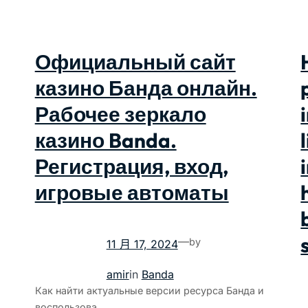
Официальный сайт
казино Банда онлайн.
Рабочее зеркало
казино Banda.
Регистрация, вход,
игровые автоматы
—
by
11 月 17, 2024
amir
in
Banda
Как найти актуальные версии ресурса Банда и
воспользова…