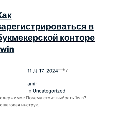
Как
зарегистрироваться в
букмекерской конторе
1win
—
by
11 月 17, 2024
amir
in
Uncategorized
одержимое Почему стоит выбрать 1win?
ошаговая инструк…