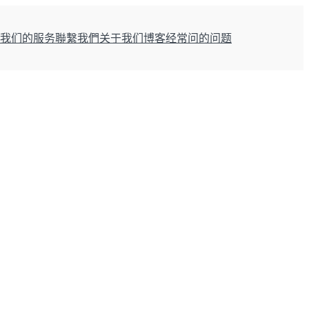
我们的服务
聯繫我們
关于我们
博客
经常问的问题