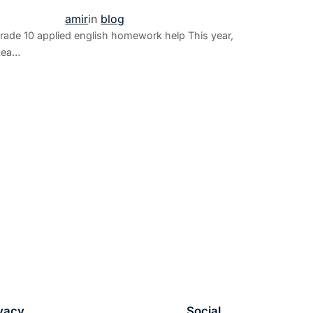
amir
in
blog
rade 10 applied english homework help This year,
 tea…
vacy
Social