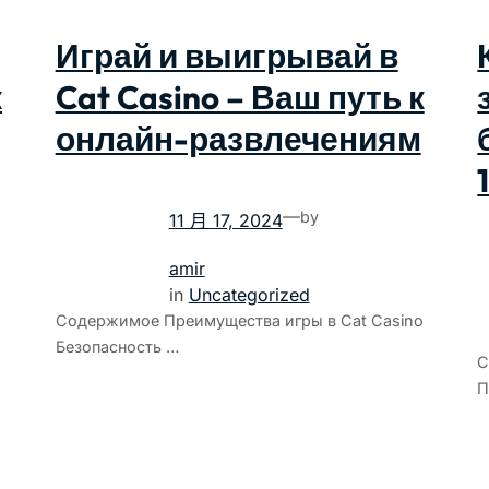
Играй и выигрывай в
к
Cat Casino – Ваш путь к
онлайн-развлечениям
—
by
11 月 17, 2024
amir
in
Uncategorized
o
Содержимое Преимущества игры в Cat Casino
Безопасность …
С
П