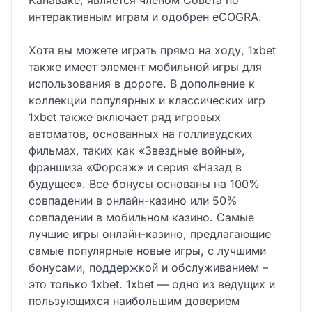
интерактивным играм и одобрен eCOGRA.
Хотя вы можете играть прямо на ходу, 1xbet
также имеет элемент мобильной игры для
использования в дороге. В дополнение к
коллекции популярных и классических игр
1xbet также включает ряд игровых
автоматов, основанных на голливудских
фильмах, таких как «Звездные войны»,
франшиза «Форсаж» и серия «Назад в
будущее». Все бонусы основаны на 100%
совпадении в онлайн-казино или 50%
совпадении в мобильном казино. Самые
лучшие игры онлайн-казино, предлагающие
самые популярные новые игры, с лучшими
бонусами, поддержкой и обслуживанием –
это только 1xbet. 1xbet — одно из ведущих и
пользующихся наибольшим доверием