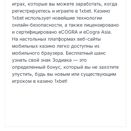
играх, которые вы можете заработать, когда
регистрируетесь и играете в 1xbet. Казино
1xbet использует новейшие технологии
онлайн-безопасности, а также лицензировано
и сертифицировано eCOGRA и eCogra Asia.
На настольных платформах веб-сайты
мобильных казино легко доступны из
мобильного браузера. Бесплатный шанс
узнать свой знак Зодиака — это
определенный бонус, который вы не захотите
упустить, будь вы новым или существующим
игроком в казино 1xbet!