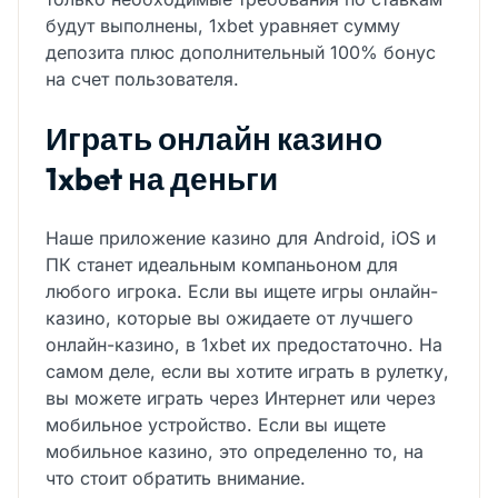
будут выполнены, 1xbet уравняет сумму
депозита плюс дополнительный 100% бонус
на счет пользователя.
Играть онлайн казино
1xbet на деньги
Наше приложение казино для Android, iOS и
ПК станет идеальным компаньоном для
любого игрока. Если вы ищете игры онлайн-
казино, которые вы ожидаете от лучшего
онлайн-казино, в 1xbet их предостаточно. На
самом деле, если вы хотите играть в рулетку,
вы можете играть через Интернет или через
мобильное устройство. Если вы ищете
мобильное казино, это определенно то, на
что стоит обратить внимание.