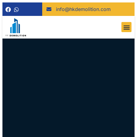
info@hkdemolition.com