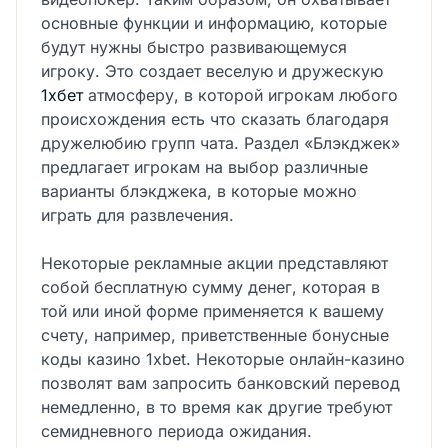
основные функции и информацию, которые
будут нужны быстро развивающемуся
игроку. Это создает веселую и дружескую
1хбет
атмосферу, в которой игрокам любого
происхождения есть что сказать благодаря
дружелюбию групп чата. Раздел «Блэкджек»
предлагает игрокам на выбор различные
варианты блэкджека, в которые можно
играть для развлечения.
Некоторые рекламные акции представляют
собой бесплатную сумму денег, которая в
той или иной форме применяется к вашему
счету, например, приветственные бонусные
коды казино 1xbet. Некоторые онлайн-казино
позволят вам запросить банковский перевод
немедленно, в то время как другие требуют
семидневного периода ожидания.