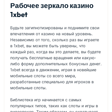
Рабочее зеркало казино
1xbet
Будьте загипнотизированы и поднимите свои
впечатления от казино на новый уровень.
Независимо от того, сколько раз вы играете
в 1xbet, вы можете быть уверены, что
каждый раз, когда вы это делаете, вы будете
получать бесплатные вращения или какую-
либо форму дополнительных бонусных денег.
1xbet всегда в движении, играя в новейшие
мобильные слоты со всего мира,
разработанные специально для игроков в
мобильные слоты.
Библиотека игр начинается с самых
популярных типов, таких как слоты и игры в
видеопокер. Таким образом, он охватывает