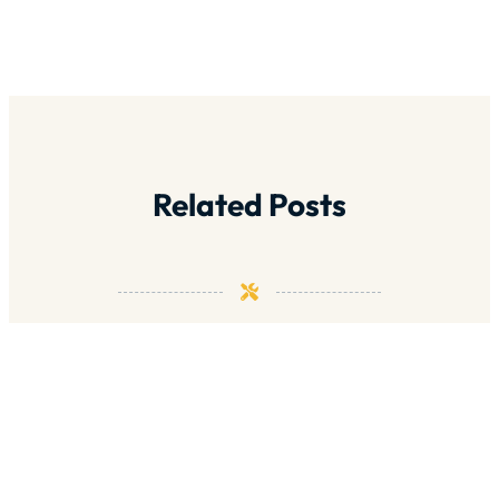
Related Posts