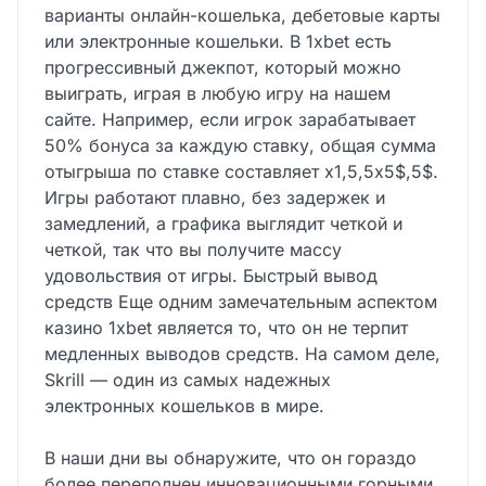
варианты онлайн-кошелька, дебетовые карты
или электронные кошельки. В 1xbet есть
прогрессивный джекпот, который можно
выиграть, играя в любую игру на нашем
сайте. Например, если игрок зарабатывает
50% бонуса за каждую ставку, общая сумма
отыгрыша по ставке составляет х1,5,5х5$,5$.
Игры работают плавно, без задержек и
замедлений, а графика выглядит четкой и
четкой, так что вы получите массу
удовольствия от игры. Быстрый вывод
средств Еще одним замечательным аспектом
казино 1xbet является то, что он не терпит
медленных выводов средств. На самом деле,
Skrill — один из самых надежных
электронных кошельков в мире.
В наши дни вы обнаружите, что он гораздо
более переполнен инновационными горными