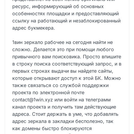
ресурс, информирующий об основных
особенностях площадки и предоставляющий
ссылку на работающий и незаблокированный
адрес букмекера.
1вин зеркало рабочее на сегодня найти не
сложно. Делается это при помощи любого
привычного вам поисковика. Просто впишите
в строку поиска соответствующий запрос, и в
первых строках выдачи вы найдете сайты,
которые открывают доступ к этой БК. Можно
также связаться со службой поддержки
проекта по электронной почте
contact@1win.xyz или войти на телеграмм
канал проекта и получить там действующие
адреса. Стоит держать в уме, что добавлять
адрес зеркала в закладки бесполезно, так
как домены быстро блокируются