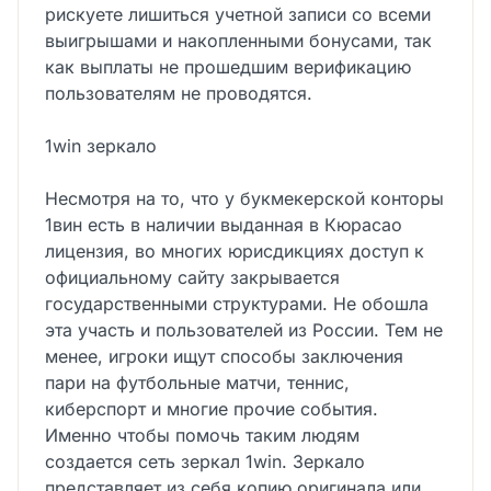
рискуете лишиться учетной записи со всеми
выигрышами и накопленными бонусами, так
как выплаты не прошедшим верификацию
пользователям не проводятся.
1win зеркало
Несмотря на то, что у букмекерской конторы
1вин есть в наличии выданная в Кюрасао
лицензия, во многих юрисдикциях доступ к
официальному сайту закрывается
государственными структурами. Не обошла
эта участь и пользователей из России. Тем не
менее, игроки ищут способы заключения
пари на футбольные матчи, теннис,
киберспорт и многие прочие события.
Именно чтобы помочь таким людям
создается сеть зеркал 1win. Зеркало
представляет из себя копию оригинала или