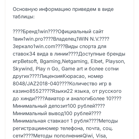
Основную информацию приведем в виде
таблицы:
????Бренд1win????Официальный сайт
1вин1win.pro????Владелец1WIN N.V.????
Зеркало1win.com????Виды спорта для
ставок34 вида в линии????Доступные бренды
игрBetsoft, Bgaming,Netgaming, Elbet, Playson,
Skywind, Play n Go, Game art и более сотни
других????ЛицензияКюрасао, номер
8048/JAZ2018-040????Количество игр в
казино8552????Языки22 языка, от русского
до хинди????Авиатор и аналогиБолее 10????
Минимальный депозит100 рублей????
Минимальный вывод100 рублей????
Минимальная ставкаот 1 рубля????Методы
регистрацииномер телефона, почта, соц.
сети????Методы пополненияQiwi, Visa,