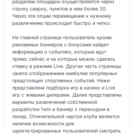
разделам площадки осуществляется через
строку сверху, пунктов в нем более 20.
Через эти опции перемещение к нужному
развлечению происходит быстро и четко.
На главной странице пользователь кроме
рекламных баннеров с бонусами найдет
информацию о событиях, которые идут
прямо сейчас и на которые можно сделать
ставку в режиме Live. Другая часть страницы
занята отображением наиболее популярных
предстоящих спортивных событий. Ниже
представлена подборка игр в казино и Live
игр с живыми дилерами. Далее представлены
варианты развлечений собственной
разработки 1win и баннер с переходом в
покер. Отличительной чертой клуба является
наличие возможности для
зарегистрированных пользователей смотреть