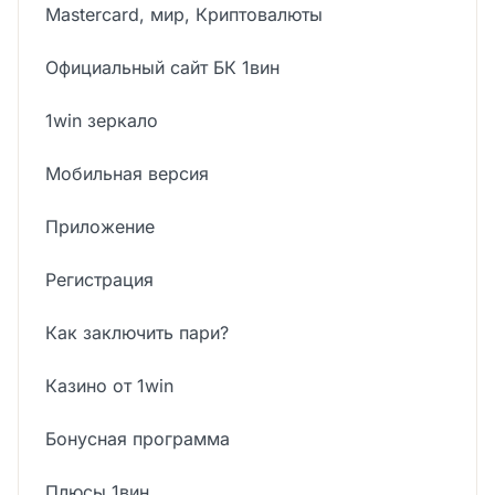
Mastercard, мир, Криптовалюты
Официальный сайт БК 1вин
1win зеркало
Мобильная версия
Приложение
Регистрация
Как заключить пари?
Казино от 1win
Бонусная программа
Плюсы 1вин