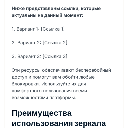
Ниже представлены ссылки, которые
актуальны на данный момент:
1. Вариант 1: [Ссылка 1]
2. Вариант 2: [Ссылка 2]
3. Вариант 3: [Ссылка 3]
Эти ресурсы обеспечивают бесперебойный
доступ и помогут вам обойти любые
блокировки. Используйте их для
комфортного пользования всеми
возможностями платформы.
Преимущества
использования зеркала