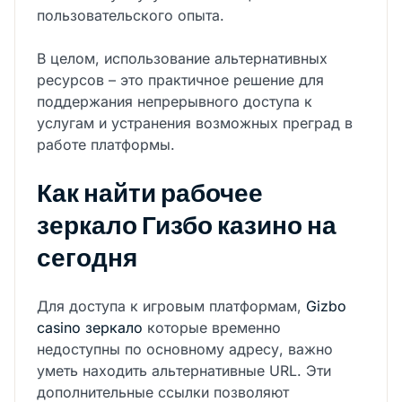
пользовательского опыта.
В целом, использование альтернативных
ресурсов – это практичное решение для
поддержания непрерывного доступа к
услугам и устранения возможных преград в
работе платформы.
Как найти рабочее
зеркало Гизбо казино на
сегодня
Для доступа к игровым платформам,
Gizbo
casino зеркало
которые временно
недоступны по основному адресу, важно
уметь находить альтернативные URL. Эти
дополнительные ссылки позволяют