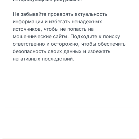
Не забывайте проверять актуальность
информации и избегать ненадежных
источников, чтобы не попасть на
мошеннические сайты. Подходите к поиску
ответственно и осторожно, чтобы обеспечить
безопасность своих данных и избежать
негативных последствий.