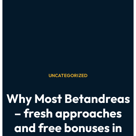
UNCATEGORIZED
Why Most Betandreas
– fresh approaches
and free bonuses in