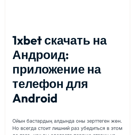
1xbet скачать на
Андроид:
приложение на
телефон для
Android
Ойын бастардың алдында оны зерттеген жөн.
Но всегда стоит лишний раз убедиться в этом