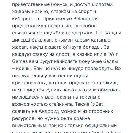
приветственные бонусы и доступ к слотам,
живому казино, ставкам на спорт и
киберспорт. Приложение Betandreas
предоставляет несколько способов
связаться со службой поддержки. Тірі жанды
дилерді бақылап, онымен қарым қатынас
жасап, нақты ақшаға ойнауға болады. За
каждую ставку на спорт, в казино или в 1Win
Games вам будут начислять бонусные баллы
– коины. Вам не нужно никуда переходить. Во
первых, если у вас нет ни одной
криптовалюты, которая предлагает стейкинг,
вам придется купить несколько или обменять
имеющиеся у вас токены на токены с
возможностью стейкинга. Также 1xBet
скачать на Андроид можно и из сторонних
ресурсов, но нужно быть крайне
внимательным, так как только официальный
сайт гарантирует, что программа 1xBet apk не