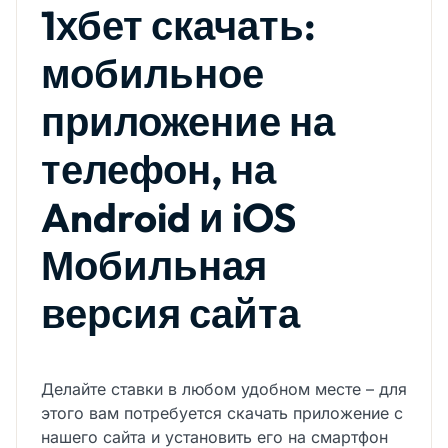
1хбет скачать:
мобильное
приложение на
телефон, на
Android и iOS
Мобильная
версия сайта
Делайте ставки в любом удобном месте – для
этого вам потребуется скачать приложение с
нашего сайта и установить его на смартфон