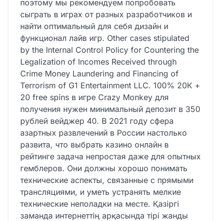
поэтому мы рекомендуем попробовать
сыграть в играх от разных разработчиков и
найти оптимальный для себя дизайн и
функционал лайв игр. Other cases stipulated
by the Internal Control Policy for Countering the
Legalization of Incomes Received through
Crime Money Laundering and Financing of
Terrorism of G1 Entertainment LLC. 100% 20К +
20 free spins в игре Crazy Monkey для
получения нужен минимальный депозит в 350
рублей вейджер 40. В 2021 году сфера
азартных развлечений в России настолько
развита, что выбрать казино онлайн в
рейтинге задача непростая даже для опытных
гемблеров. Они должны хорошо понимать
технические аспекты, связанные с прямыми
трансляциями, и уметь устранять мелкие
технические неполадки на месте. Қазіргі
заманда интернеттің арқасында тірі жанды