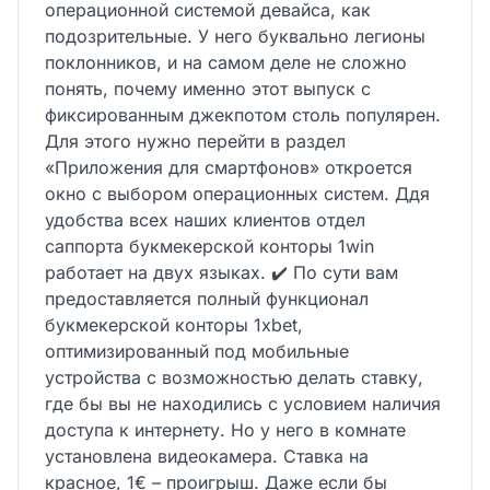
операционной системой девайса, как
подозрительные. У него буквально легионы
поклонников, и на самом деле не сложно
понять, почему именно этот выпуск с
фиксированным джекпотом столь популярен.
Для этого нужно перейти в раздел
«Приложения для смартфонов» откроется
окно с выбором операционных систем. Ддя
удобства всех наших клиентов отдел
саппорта букмекерской конторы 1win
работает на двух языках. ✔️ По сути вам
предоставляется полный функционал
букмекерской конторы 1xbet,
оптимизированный под мобильные
устройства с возможностью делать ставку,
где бы вы не находились с условием наличия
доступа к интернету. Но у него в комнате
установлена видеокамера. Ставка на
красное, 1€ – проигрыш. Даже если бы