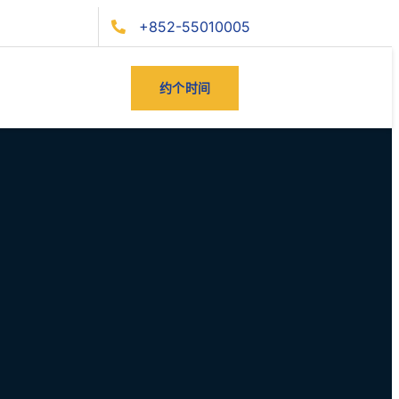
+852-55010005
约个时间