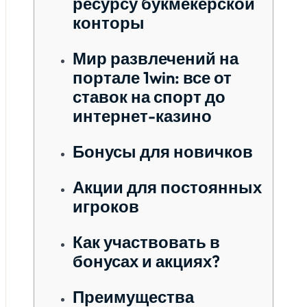
ресурсу букмекерской
конторы
Мир развлечений на
портале 1win: все от
ставок на спорт до
интернет-казино
Бонусы для новичков
Акции для постоянных
игроков
Как участвовать в
бонусах и акциях?
Преимущества