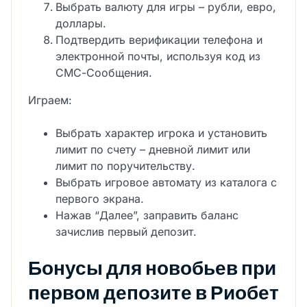
Выбрать валюту для игры – рубли, евро,
доллары.
Подтвердить верификации телефона и
электронной почты, используя код из
СМС-Сообщения.
Играем:
Выбрать характер игрока и установить
лимит по счету – дневной лимит или
лимит по поручительству.
Выбрать игровое автомату из каталога с
первого экрана.
Нажав “Далее”, заправить баланс
зачислив первый депозит.
Бонусы для новобьев при
первом депозите в Риобет