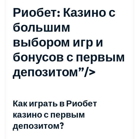
Риобет: Казино с
большим
выбором игр и
бонусов с первым
депозитом”/>
Как играть в Риобет
казино с первым
депозитом?