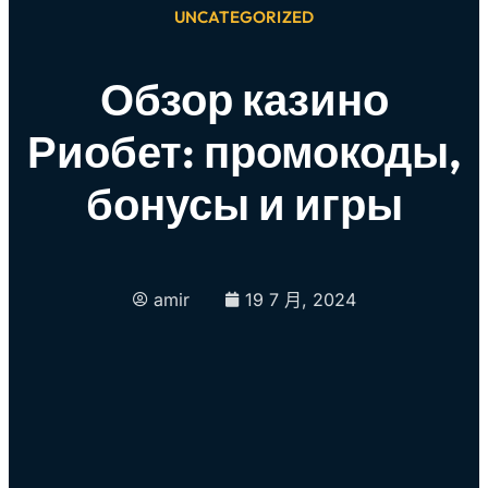
UNCATEGORIZED
Обзор казино
Риобет: промокоды,
бонусы и игры
amir
19 7 月, 2024