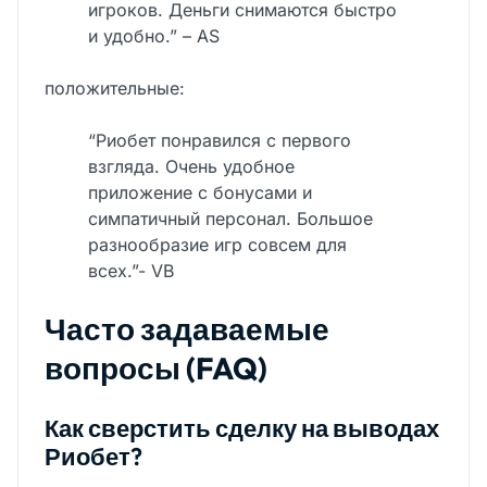
игроков. Деньги снимаются быстро
и удобно.” – AS
положительные:
“Риобет понравился с первого
взгляда. Очень удобное
приложение с бонусами и
симпатичный персонал. Большое
разнообразие игр совсем для
всех.”- VB
Часто задаваемые
вопросы (FAQ)
Как сверстить сделку на выводах
Риобет?