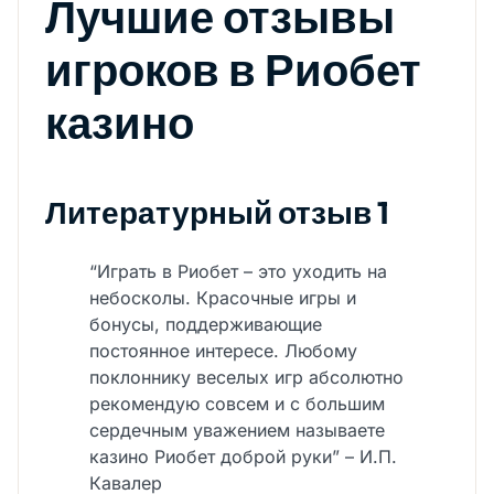
Лучшие отзывы
игроков в Риобет
казино
Литературный отзыв 1
“Играть в Риобет – это уходить на
небосколы. Красочные игры и
бонусы, поддерживающие
постоянное интересе. Любому
поклоннику веселых игр абсолютно
рекомендую совсем и с большим
сердечным уважением называете
казино Риобет доброй руки” – И.П.
Кавалер