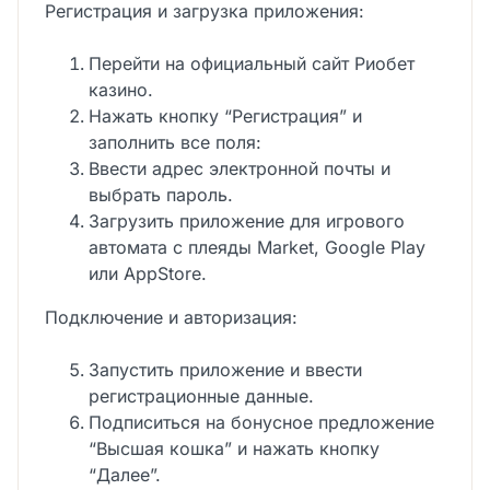
Регистрация и загрузка приложения:
Перейти на официальный сайт Риобет
казино.
Нажать кнопку “Регистрация” и
заполнить все поля:
Ввести адрес электронной почты и
выбрать пароль.
Загрузить приложение для игрового
автомата с плеяды Market, Google Play
или AppStore.
Подключение и авторизация:
Запустить приложение и ввести
регистрационные данные.
Подписиться на бонусное предложение
“Высшая кошка” и нажать кнопку
“Далее”.