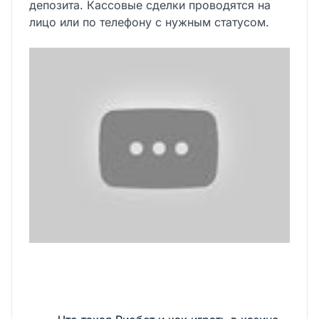
депозита. Кассовые сделки проводятся на
лицо или по телефону с нужным статусом.