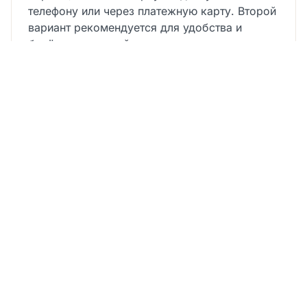
телефону или через платежную карту. Второй
вариант рекомендуется для удобства и
бурёжных деталей, сорввиведенных при
снятии через совсем кассовый кассир.