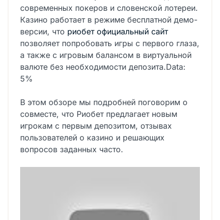
современных покеров и словенской лотереи.
Казино работает в режиме бесплатной демо-
версии, что
риобет официальный сайт
позволяет попробовать игры с первого глаза,
а также с игровым балансом в виртуальной
валюте без необходимости депозита.Data:
5%
В этом обзоре мы подробней поговорим о
совместе, что Риобет предлагает новым
игрокам с первым депозитом, отзывах
пользователей о казино и решающих
вопросов заданных часто.