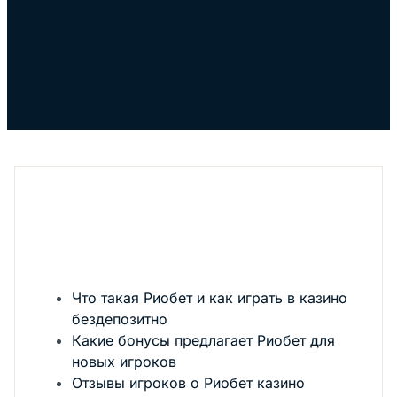
Что такая Риобет и как играть в казино
бездепозитно
Какие бонусы предлагает Риобет для
новых игроков
Отзывы игроков о Риобет казино