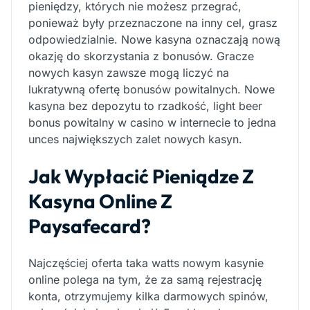
pieniędzy, których nie możesz przegrać,
ponieważ były przeznaczone na inny cel, grasz
odpowiedzialnie. Nowe kasyna oznaczają nową
okazję do skorzystania z bonusów. Gracze
nowych kasyn zawsze mogą liczyć na
lukratywną ofertę bonusów powitalnych. Nowe
kasyna bez depozytu to rzadkość, light beer
bonus powitalny w casino w internecie to jedna
unces największych zalet nowych kasyn.
Jak Wypłacić Pieniądze Z
Kasyna Online Z
Paysafecard?
Najczęściej oferta taka watts nowym kasynie
online polega na tym, że za samą rejestrację
konta, otrzymujemy kilka darmowych spinów,