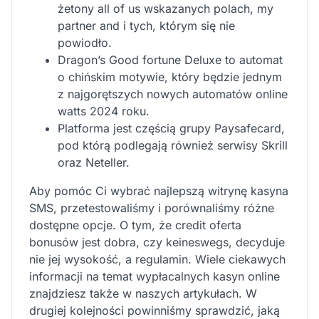
żetony all of us wskazanych polach, my
partner and i tych, którym się nie
powiodło.
Dragon’s Good fortune Deluxe to automat
o chińskim motywie, który będzie jednym
z najgorętszych nowych automatów online
watts 2024 roku.
Platforma jest częścią grupy Paysafecard,
pod którą podlegają również serwisy Skrill
oraz Neteller.
Aby pomóc Ci wybrać najlepszą witrynę kasyna
SMS, przetestowaliśmy i porównaliśmy różne
dostępne opcje. O tym, że credit oferta
bonusów jest dobra, czy keineswegs, decyduje
nie jej wysokość, a regulamin. Wiele ciekawych
informacji na temat wypłacalnych kasyn online
znajdziesz także w naszych artykułach. W
drugiej kolejności powinniśmy sprawdzić, jaką