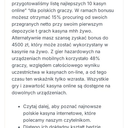
przygotowaliśmy listę najlepszych 10 kasyn
online” “dla polskich graczy. W ramach bonusu
możesz otrzymać 15% procuring od swoich
przegranych netto przy swoim pierwszym
depozycie t grach kasyna mhh żywo.
Alternatywnie masz szansę zyskać bonus do
4500 zł, który może zostać wykorzystany w
kasynie na żywo. Z gier hazardowych na
urządzeniach mobilnych korzystało 48%
graczy, względem całościowego wyniku
uczestnictwa w kasynach on-line, a od tego
czasu ten wskaźnik tylko wzrasta. Wszystkie
gry i zawartość kasyna online są dostępne na
dowolnych urządzeniach.
Czytaj dalej, aby poznać najnowsze
polskie kasyna internetowe, które
polecamy naszym czytelnikom.
Dlatego ich dokładny kształt będzie