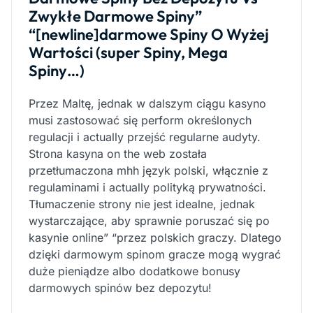
Zwykłe Darmowe Spiny”
“[newline]darmowe Spiny O Wyżej
Wartości (super Spiny, Mega
Spiny…)
Przez Maltę, jednak w dalszym ciągu kasyno
musi zastosować się perform określonych
regulacji i actually przejść regularne audyty.
Strona kasyna on the web została
przetłumaczona mhh język polski, włącznie z
regulaminami i actually polityką prywatności.
Tłumaczenie strony nie jest idealne, jednak
wystarczające, aby sprawnie poruszać się po
kasynie online” “przez polskich graczy. Dlatego
dzięki darmowym spinom gracze mogą wygrać
duże pieniądze albo dodatkowe bonusy
darmowych spinów bez depozytu!