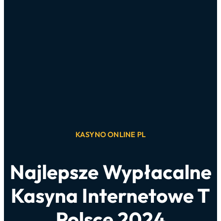
KASYNO ONLINE PL
Najlepsze Wypłacalne
Kasyna Internetowe T
Polsce 2024