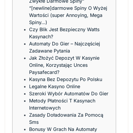
Zwykłe Darmowe Spiny”
“[newline]darmowe Spiny O Wyżej
Wartości (super Annoying, Mega
Spiny…)
Czy Blik Jest Bezpieczny Watts
Kasynach?
Automaty Do Gier – Najczęściej
Zadawane Pytania
Jak Złożyć Depozyt W Kasynie
Online, Korzystając Unces
Paysafecard?
Kasyna Bez Depozytu Po Polsku
Legalne Kasyno Online
Szeroki Wybór Automatów Do Gier
Metody Płatności T Kasynach
Internetowych
Zasady Doładowania Za Pomocą
Sms
Bonusy W Grach Na Automaty