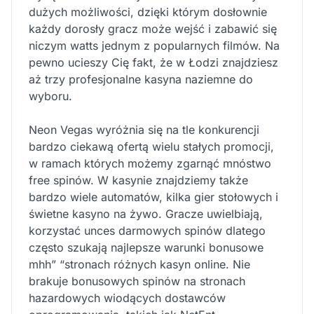
dużych możliwości, dzięki którym dosłownie
każdy dorosły gracz może wejść i zabawić się
niczym watts jednym z popularnych filmów. Na
pewno ucieszy Cię fakt, że w Łodzi znajdziesz
aż trzy profesjonalne kasyna naziemne do
wyboru.
Neon Vegas wyróżnia się na tle konkurencji
bardzo ciekawą ofertą wielu stałych promocji,
w ramach których możemy zgarnąć mnóstwo
free spinów. W kasynie znajdziemy także
bardzo wiele automatów, kilka gier stołowych i
świetne kasyno na żywo. Gracze uwielbiają,
korzystać unces darmowych spinów dlatego
często szukają najlepsze warunki bonusowe
mhh” “stronach różnych kasyn online. Nie
brakuje bonusowych spinów na stronach
hazardowych wiodących dostawców