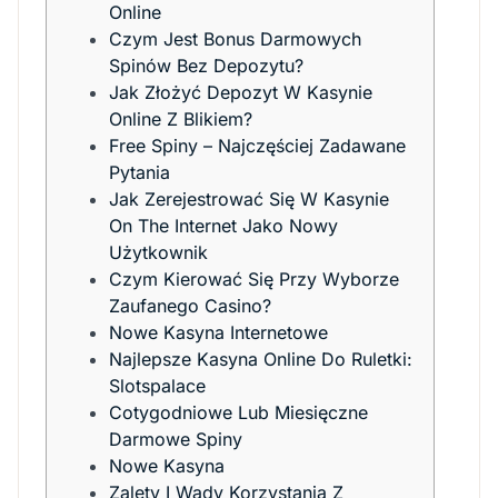
Online
Czym Jest Bonus Darmowych
Spinów Bez Depozytu?
Jak Złożyć Depozyt W Kasynie
Online Z Blikiem?
Free Spiny – Najczęściej Zadawane
Pytania
Jak Zerejestrować Się W Kasynie
On The Internet Jako Nowy
Użytkownik
Czym Kierować Się Przy Wyborze
Zaufanego Casino?
Nowe Kasyna Internetowe
Najlepsze Kasyna Online Do Ruletki:
Slotspalace
Cotygodniowe Lub Miesięczne
Darmowe Spiny
Nowe Kasyna
Zalety I Wady Korzystania Z