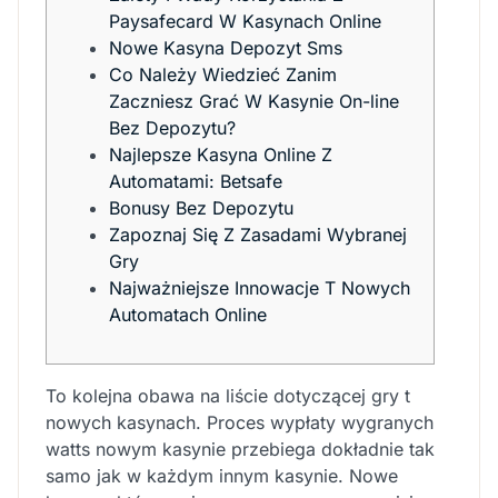
Paysafecard W Kasynach Online
Nowe Kasyna Depozyt Sms
Co Należy Wiedzieć Zanim
Zaczniesz Grać W Kasynie On-line
Bez Depozytu?
Najlepsze Kasyna Online Z
Automatami: Betsafe
Bonusy Bez Depozytu
Zapoznaj Się Z Zasadami Wybranej
Gry
Najważniejsze Innowacje T Nowych
Automatach Online
To kolejna obawa na liście dotyczącej gry t
nowych kasynach. Proces wypłaty wygranych
watts nowym kasynie przebiega dokładnie tak
samo jak w każdym innym kasynie. Nowe