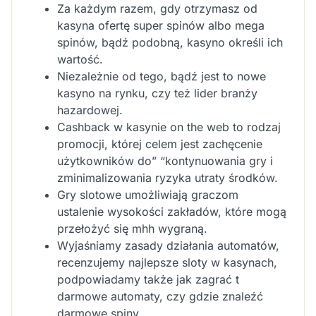
Za każdym razem, gdy otrzymasz od
kasyna ofertę super spinów albo mega
spinów, bądź podobną, kasyno określi ich
wartość.
Niezależnie od tego, bądź jest to nowe
kasyno na rynku, czy też lider branży
hazardowej.
Cashback w kasynie on the web to rodzaj
promocji, której celem jest zachęcenie
użytkowników do” “kontynuowania gry i
zminimalizowania ryzyka utraty środków.
Gry slotowe umożliwiają graczom
ustalenie wysokości zakładów, które mogą
przełożyć się mhh wygraną.
Wyjaśniamy zasady działania automatów,
recenzujemy najlepsze sloty w kasynach,
podpowiadamy także jak zagrać t
darmowe automaty, czy gdzie znaleźć
darmowe spiny.