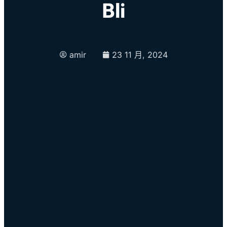
Bli
amir
23 11 月, 2024