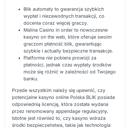
Blik automaty to gwarancja szybkich
wypłat i niezawodnych transakcji, co
docenia coraz więcej graczy.
Malina Casino in order to nowoczesne
kasyno on the web, które oferuje swoim
graczom płatność blik, gwarantując
szybkie i actually bezpieczne transakcje.
Platforma nie pobiera prowizji za
płatności, jednak czas wypłaty środków
może się różnić w zależności od Twojego
banku.
Przede wszystkim należy się upewnić, czy
potencjalne kasyno online Polska BLIK posiada
odpowiednią licencję, która została wydana
przez renomowany appendage regulacyjny.
Istotne jest również to, czy kasyno wdraża
środki bezpieczeństwa, takie jak technologia