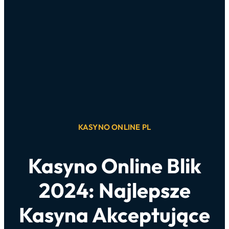
KASYNO ONLINE PL
Kasyno Online Blik
2024: Najlepsze
Kasyna Akceptujące