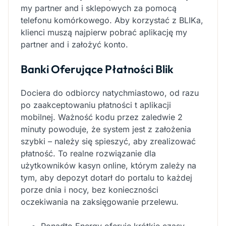
my partner and i sklepowych za pomocą
telefonu komórkowego. Aby korzystać z BLIKa,
klienci muszą najpierw pobrać aplikację my
partner and i założyć konto.
Banki Oferujące Płatności Blik
Dociera do odbiorcy natychmiastowo, od razu
po zaakceptowaniu płatności t aplikacji
mobilnej. Ważność kodu przez zaledwie 2
minuty powoduje, że system jest z założenia
szybki – należy się spieszyć, aby zrealizować
płatność. To realne rozwiązanie dla
użytkowników kasyn online, którym zależy na
tym, aby depozyt dotarł do portalu to każdej
porze dnia i nocy, bez konieczności
oczekiwania na zaksięgowanie przelewu.