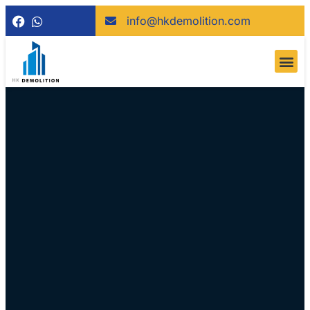
info@hkdemolition.com