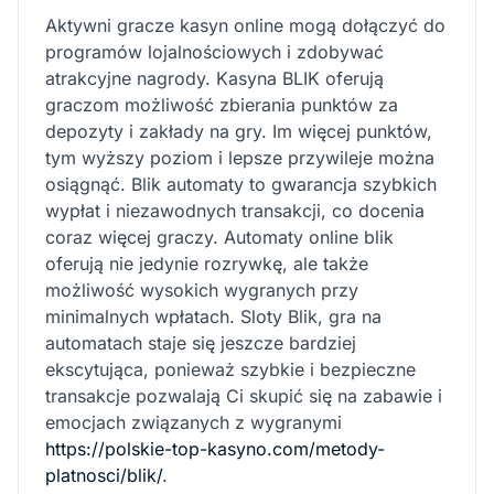
Aktywni gracze kasyn online mogą dołączyć do
programów lojalnościowych i zdobywać
atrakcyjne nagrody. Kasyna BLIK oferują
graczom możliwość zbierania punktów za
depozyty i zakłady na gry. Im więcej punktów,
tym wyższy poziom i lepsze przywileje można
osiągnąć. Blik automaty to gwarancja szybkich
wypłat i niezawodnych transakcji, co docenia
coraz więcej graczy. Automaty online blik
oferują nie jedynie rozrywkę, ale także
możliwość wysokich wygranych przy
minimalnych wpłatach. Sloty Blik, gra na
automatach staje się jeszcze bardziej
ekscytująca, ponieważ szybkie i bezpieczne
transakcje pozwalają Ci skupić się na zabawie i
emocjach związanych z wygranymi
https://polskie-top-kasyno.com/metody-
platnosci/blik/
.