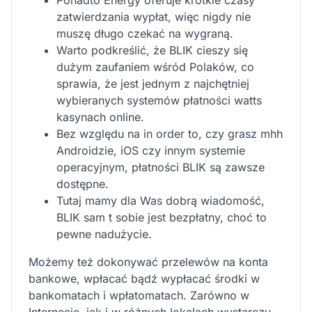
Ponadto Energy oferuje krótkie czasy
zatwierdzania wypłat, więc nigdy nie
muszę długo czekać na wygraną.
Warto podkreślić, że BLIK cieszy się
dużym zaufaniem wśród Polaków, co
sprawia, że jest jednym z najchętniej
wybieranych systemów płatności watts
kasynach online.
Bez względu na in order to, czy grasz mhh
Androidzie, iOS czy innym systemie
operacyjnym, płatności BLIK są zawsze
dostępne.
Tutaj mamy dla Was dobrą wiadomość,
BLIK sam t sobie jest bezpłatny, choć to
pewne nadużycie.
Możemy też dokonywać przelewów na konta
bankowe, wpłacać bądź wypłacać środki w
bankomatach i wpłatomatach. Zarówno w