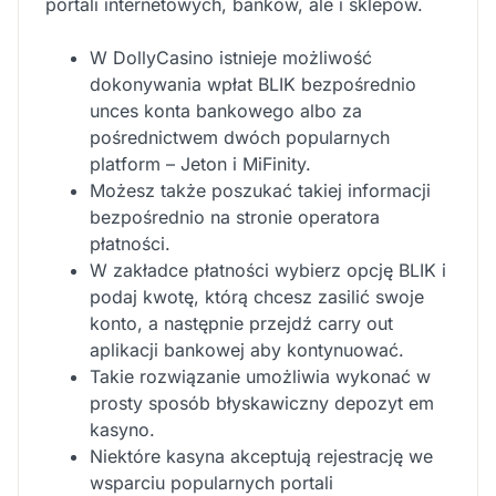
portali internetowych, banków, ale i sklepów.
W DollyCasino istnieje możliwość
dokonywania wpłat BLIK bezpośrednio
unces konta bankowego albo za
pośrednictwem dwóch popularnych
platform – Jeton i MiFinity.
Możesz także poszukać takiej informacji
bezpośrednio na stronie operatora
płatności.
W zakładce płatności wybierz opcję BLIK i
podaj kwotę, którą chcesz zasilić swoje
konto, a następnie przejdź carry out
aplikacji bankowej aby kontynuować.
Takie rozwiązanie umożliwia wykonać w
prosty sposób błyskawiczny depozyt em
kasyno.
Niektóre kasyna akceptują rejestrację we
wsparciu popularnych portali