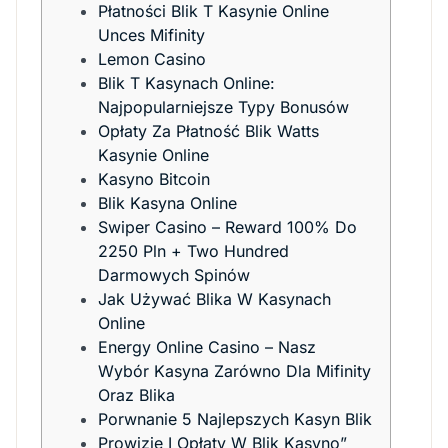
Płatności Blik T Kasynie Online
Unces Mifinity
Lemon Casino
Blik T Kasynach Online:
Najpopularniejsze Typy Bonusów
Opłaty Za Płatność Blik Watts
Kasynie Online
Kasyno Bitcoin
Blik Kasyna Online
Swiper Casino – Reward 100% Do
2250 Pln + Two Hundred
Darmowych Spinów
Jak Używać Blika W Kasynach
Online
Energy Online Casino – Nasz
Wybór Kasyna Zarówno Dla Mifinity
Oraz Blika
Porwnanie 5 Najlepszych Kasyn Blik
Prowizje I Opłaty W Blik Kasyno”