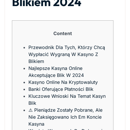
Blikiem 2024
Content
Przewodnik Dla Tych, Którzy Chcą
Wypłacić Wygraną W Kasyno Z
Blikiem
Najlepsze Kasyna Online
Akceptujące Blik W 2024
Kasyno Online Na Kryptowaluty
Banki Oferujące Płatności Blik
Kluczowe Wnioski Na Temat Kasyn
Blik
⚠️ Pieniądze Zostały Pobrane, Ale
Nie Zaksięgowano Ich Em Koncie
Kasyna