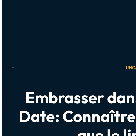
UNC
Embrasser dans
Date: Connaître 
que le l