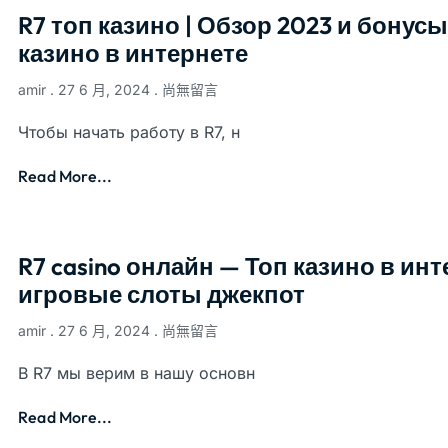
R7 топ казино | Обзор 2023 и бонусы,
казино в интернете
amir
27 6 月, 2024
尚無留言
Чтобы начать работу в R7, н
Read More...
R7 casino онлайн — Топ казино в инт
игровые слоты джекпот
amir
27 6 月, 2024
尚無留言
В R7 мы верим в нашу основн
Read More...