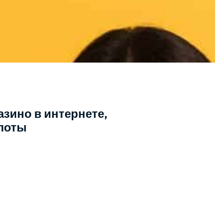
азино в интернете,
слоты