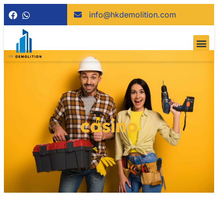
info@hkdemolition.com
casino