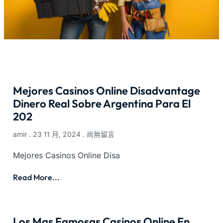
Mejores Casinos Online Disadvantage
Dinero Real Sobre Argentina Para El
202
amir
23 11 月, 2024
尚無留言
Mejores Casinos Online Disa
Read More...
Los Mas Famosas Casinos Online En