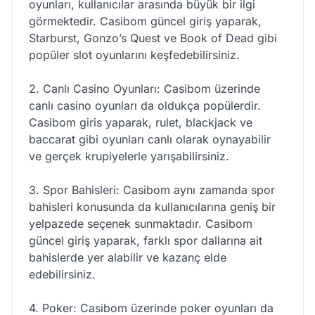
oyunları, kullanıcılar arasında büyük bir ilgi
görmektedir. Casibom güncel giriş yaparak,
Starburst, Gonzo’s Quest ve Book of Dead gibi
popüler slot oyunlarını keşfedebilirsiniz.
2. Canlı Casino Oyunları: Casibom üzerinde
canlı casino oyunları da oldukça popülerdir.
Casibom giris yaparak, rulet, blackjack ve
baccarat gibi oyunları canlı olarak oynayabilir
ve gerçek krupiyelerle yarışabilirsiniz.
3. Spor Bahisleri: Casibom aynı zamanda spor
bahisleri konusunda da kullanıcılarına geniş bir
yelpazede seçenek sunmaktadır. Casibom
güncel giriş yaparak, farklı spor dallarına ait
bahislerde yer alabilir ve kazanç elde
edebilirsiniz.
4. Poker: Casibom üzerinde poker oyunları da