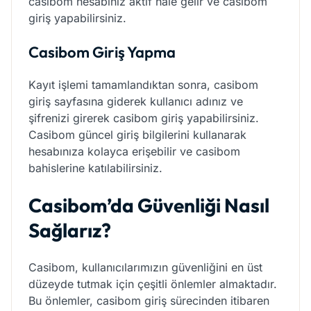
casibom hesabınız aktif hale gelir ve casibom
giriş yapabilirsiniz.
Casibom Giriş Yapma
Kayıt işlemi tamamlandıktan sonra, casibom
giriş sayfasına giderek kullanıcı adınız ve
şifrenizi girerek casibom giriş yapabilirsiniz.
Casibom güncel giriş bilgilerini kullanarak
hesabınıza kolayca erişebilir ve casibom
bahislerine katılabilirsiniz.
Casibom’da Güvenliği Nasıl
Sağlarız?
Casibom, kullanıcılarımızın güvenliğini en üst
düzeyde tutmak için çeşitli önlemler almaktadır.
Bu önlemler, casibom giriş sürecinden itibaren