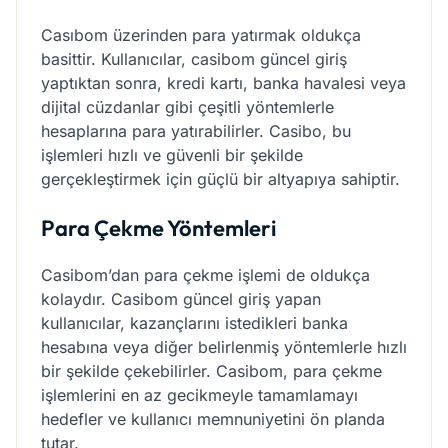
Casıbom üzerinden para yatırmak oldukça
basittir. Kullanıcılar, casibom güncel giriş
yaptıktan sonra, kredi kartı, banka havalesi veya
dijital cüzdanlar gibi çeşitli yöntemlerle
hesaplarına para yatırabilirler. Casibo, bu
işlemleri hızlı ve güvenli bir şekilde
gerçekleştirmek için güçlü bir altyapıya sahiptir.
Para Çekme Yöntemleri
Casibom’dan para çekme işlemi de oldukça
kolaydır. Casibom güncel giriş yapan
kullanıcılar, kazançlarını istedikleri banka
hesabına veya diğer belirlenmiş yöntemlerle hızlı
bir şekilde çekebilirler. Casibom, para çekme
işlemlerini en az gecikmeyle tamamlamayı
hedefler ve kullanıcı memnuniyetini ön planda
tutar.