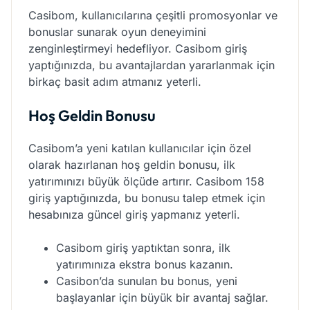
Casibom, kullanıcılarına çeşitli promosyonlar ve
bonuslar sunarak oyun deneyimini
zenginleştirmeyi hedefliyor. Casibom giriş
yaptığınızda, bu avantajlardan yararlanmak için
birkaç basit adım atmanız yeterli.
Hoş Geldin Bonusu
Casibom’a yeni katılan kullanıcılar için özel
olarak hazırlanan hoş geldin bonusu, ilk
yatırımınızı büyük ölçüde artırır. Casibom 158
giriş yaptığınızda, bu bonusu talep etmek için
hesabınıza güncel giriş yapmanız yeterli.
Casibom giriş yaptıktan sonra, ilk
yatırımınıza ekstra bonus kazanın.
Casibon’da sunulan bu bonus, yeni
başlayanlar için büyük bir avantaj sağlar.