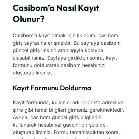
Casibom’a Nasıl Kayıt
Olunur?
Casibom’a kayıt olmak için ilk adım, casibom
giriş sayfasına erişmektir. Bu sayfaya casibom
güncel giriş linkleri aracılığıyla kolayca
ulaşabilirsiniz. Sayfaya girdikten sonra, kayıt
formunu doldurarak casibom hesabınızı
oluşturabilirsiniz.
Kayıt Formunu Doldurma
Kayıt formunda, kullanıcı adı, e-posta adresi ve
şifre gibi temel bilgileri girmeniz gerekmektedir.
Ayrıca, casibom güncel giriş bilgilerini
kullanarak hesabınızı güvenli bir şekilde
oluşturabilirsiniz. Formu tamamladıktan sonra,