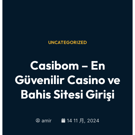
UNCATEGORIZED
Casibom – En
Güvenilir Casino ve
Bahis Sitesi Girişi
amir
14 11 月, 2024