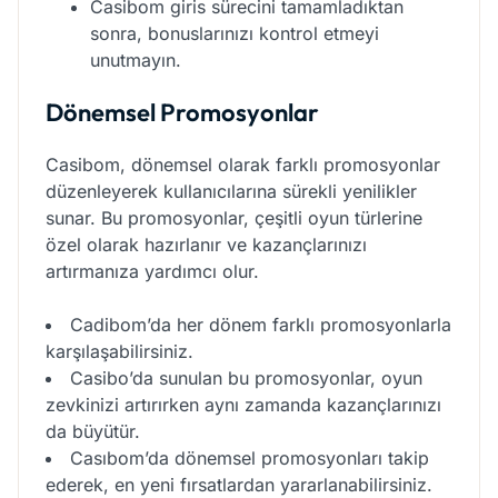
Casibom giris sürecini tamamladıktan
sonra, bonuslarınızı kontrol etmeyi
unutmayın.
Dönemsel Promosyonlar
Casibom, dönemsel olarak farklı promosyonlar
düzenleyerek kullanıcılarına sürekli yenilikler
sunar. Bu promosyonlar, çeşitli oyun türlerine
özel olarak hazırlanır ve kazançlarınızı
artırmanıza yardımcı olur.
Cadibom’da her dönem farklı promosyonlarla
karşılaşabilirsiniz.
Casibo’da sunulan bu promosyonlar, oyun
zevkinizi artırırken aynı zamanda kazançlarınızı
da büyütür.
Casıbom’da dönemsel promosyonları takip
ederek, en yeni fırsatlardan yararlanabilirsiniz.