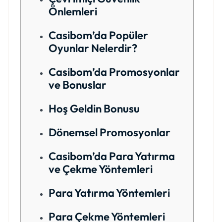
Önlemleri
Casibom’da Popüler
Oyunlar Nelerdir?
Casibom’da Promosyonlar
ve Bonuslar
Hoş Geldin Bonusu
Dönemsel Promosyonlar
Casibom’da Para Yatırma
ve Çekme Yöntemleri
Para Yatırma Yöntemleri
Para Çekme Yöntemleri