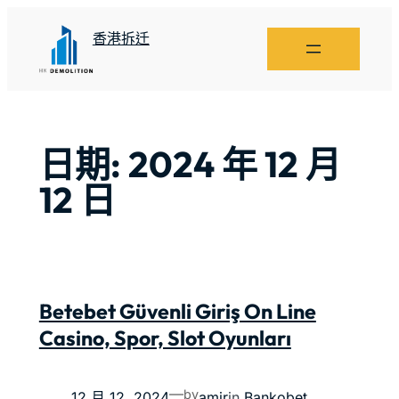
香港拆迁
日期:
2024 年 12 月
12 日
Betebet Güvenli Giriş On Line
Casino, Spor, Slot Oyunları
—
by
12 月 12, 2024
amir
in
Bankobet