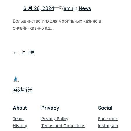
—
by
6 月 26, 2024
amir
in
News
Большинство игр для мобильных казино в
онлайн-казино ад…
←
上一頁
香港拆迁
About
Privacy
Social
Team
Privacy Policy
Facebook
History
Terms and Conditions
Instagram