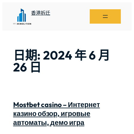
香港拆迁
日期:
2024 年 6 月
26 日
Mostbet casino – Интернет
казино обзор, игровые
автоматы, демо игра