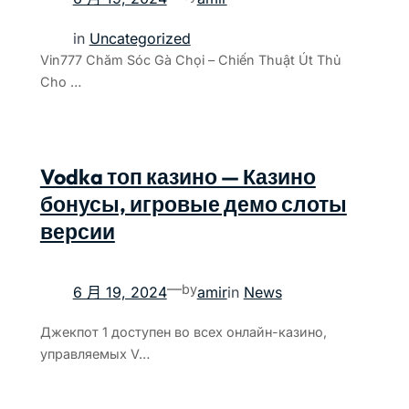
in
Uncategorized
Vin777 Chăm Sóc Gà Chọi – Chiến Thuật Út Thủ
Cho …
Vodka топ казино — Казино
бонусы, игровые демо слоты
версии
—
by
6 月 19, 2024
amir
in
News
Джекпот 1 доступен во всех онлайн-казино,
управляемых V…