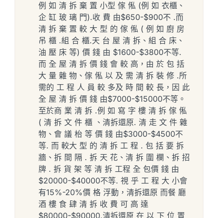
例 如 清 拆 棄 置 小型 傢 俬 (例 如 衣櫃、
企 缸 玻 璃 門).收 費 由$650-$900不 .而
清 拆 棄 置 較 大 型 的 傢 俬 ( 例 如 廚 房
吊 櫃 .組 合 櫃.天 台 屋 清 拆、組 合 床、
油 壓 床 等) 價 錢 由 $1600-$3800不等.
而 全 屋 清 拆 價 錢 會 較 高，由 於 包 括
大 量 雜 物、傢 俬 以 及 需 清 拆 裝 修 .所
需的 工 程 人 員 較 多及 時 間 較 長，因 此
全 屋 清 拆 價 錢 由$7000-$15000不等。
至於商 業 清 拆 .例 如 寫 字 樓 清 拆 傢 俬
( 清 拆 文 件 櫃 、清拆還原. 清 走 文 件 雜
物、會 議 枱 等 價 錢 由$3000-$4500不
等. 而 較大 型 的 清 拆 工 程 . 包 括 要 拆
牆、拆 間 隔 . 拆 天 花、清 拆 圍 欄、拆 招
牌 . 拆 貨 架 等 清 拆 工程 全 包價 錢 由
$20000-$40000不等. 視 乎 工 程 大 小會
有15%-20%價 格 浮動，清拆還原 而餐 廳
酒 樓 食 肆 清 拆 收 費 可 高 達
$80000-$90000.清拆還原 在 以 下 位 置