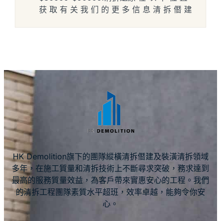
获 取 有 关 我 们 的 更 多 信 息 清 拆 僭 建
HK Demolition旗下的團隊縱橫清拆僭建及裝潢清拆領域
多年，在施工質量和清拆技術上不斷尋求突破，務求達到
最高的服務質量效益，為客戶帶來實惠安心的工程。我們
的清拆工程團隊素質水平超班，效率卓越，能夠令你安
心。