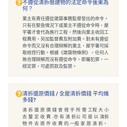
不遵從清拆僭建物的法定命令後果為
何？
業主有責任遵從建築事務監督發出的命令。
只有在緊急情況下或業主不遵從命令時，屋
宇署才會代為進行工程，然後向業主收回工
程費用，另加監督費及附加費。對未有遵從
命令而又沒有合理辯解的業主，屋宇署可採
取檢控行動。根據《建築物條例》，任何人
無合理辯解而沒有遵從命令，即屬犯罪，一
經定罪，可處罰款及監禁。
清拆還原價錢 / 全屋清拆價錢 平均幾
多錢?
清 拆 還 原 價 錢 會 視 乎 所 需 工程 大 小
去 釐 定 收 費 .亦 有 清 拆公 司 是 以 清拆
物 件 去 逐 件 收 費 的.一般 家 居 清 拆，