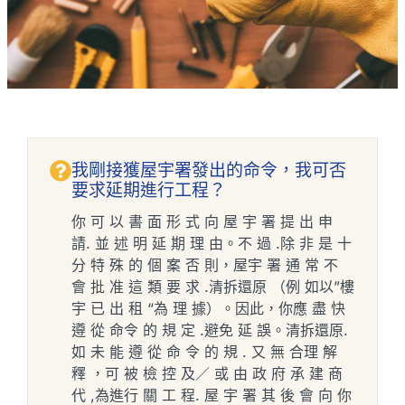
我剛接獲屋宇署發出的命令，我可否
要求延期進行工程？
你 可 以 書 面 形 式 向 屋 宇 署 提 出 申
請. 並 述 明 延 期 理 由。不 過 .除 非 是 十
分 特 殊 的 個 案 否 則，屋宇 署 通 常 不
會 批 准 這 類 要 求 .清拆還原 （例 如以”樓
宇 已 出 租 “為 理 據）。因此，你應 盡 快
遵 從 命令 的 規 定 .避免 延 誤。清拆還原.
如 未 能 遵 從 命 令 的 規 . 又 無 合理 解
釋 ，可 被 檢 控 及／ 或 由 政 府 承 建 商
代 ,為進行 關 工 程. 屋 宇 署 其 後 會 向 你