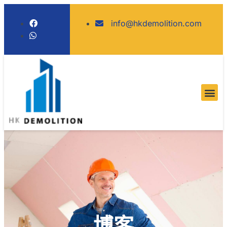
info@hkdemolition.com
博客